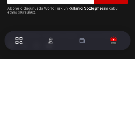
Abone olduğunuzda WorldTürk'ün
Kullanıcı Sözleşmesi
ni kabul
etmiş olursunuz.
© 2024 WorldTurk. Tüm Hakları Saklıdır. - Tasarım & Geliştirme :
Volion's