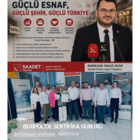
(başlıksız)
Alaattin Karahan tarafından
14/07/2026
GENEL
BURPOL’DE SERTİFİKA GURURU
denizdogan tarafından
19/07/2024