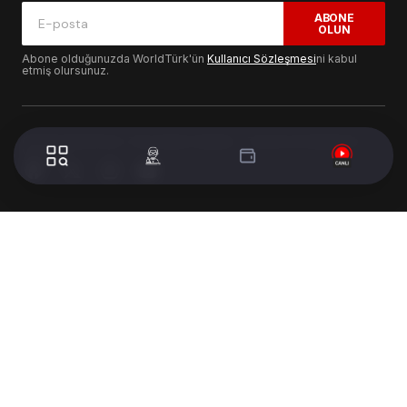
ABONE
OLUN
Abone olduğunuzda WorldTürk'ün
Kullanıcı Sözleşmesi
ni kabul
etmiş olursunuz.
© 2024 WorldTurk. Tüm Hakları Saklıdır. - Tasarım & Geliştirme :
Volion's