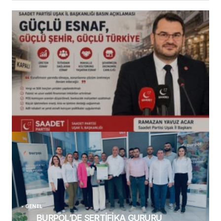
(başlıksız)
Alaattin Karahan tarafından
14/07/2026
GENEL
BURPOL’DE SERTİFİKA GURURU