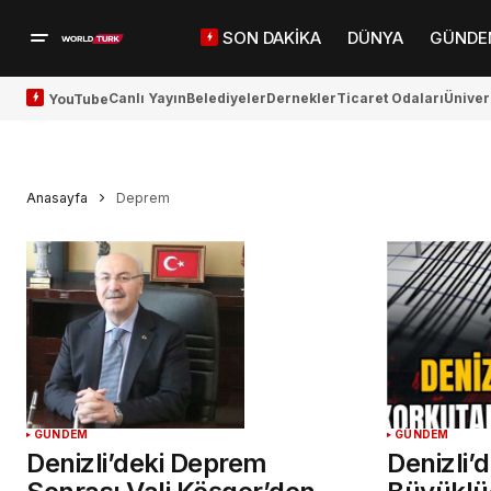
SON DAKİKA
DÜNYA
GÜNDE
Canlı Yayın
Belediyeler
Dernekler
Ticaret Odaları
Üniver
YouTube
Anasayfa
Deprem
GÜNDEM
GÜNDEM
Denizli’deki Deprem
Denizli’d