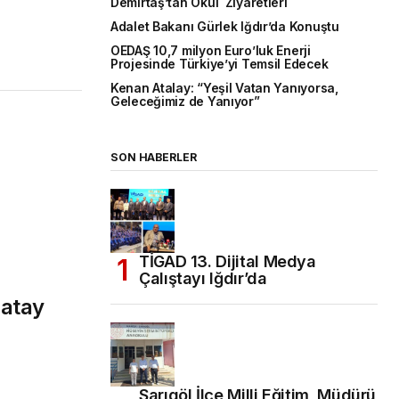
Demirtaş’tan Okul Ziyaretleri
Adalet Bakanı Gürlek Iğdır’da Konuştu
OEDAŞ 10,7 milyon Euro’luk Enerji
Projesinde Türkiye’yi Temsil Edecek
Kenan Atalay: “Yeşil Vatan Yanıyorsa,
Geleceğimiz de Yanıyor”
SON HABERLER
TİGAD 13. Dijital Medya
Çalıştayı Iğdır’da
Hatay
Sarıgöl İlçe Milli Eğitim Müdürü