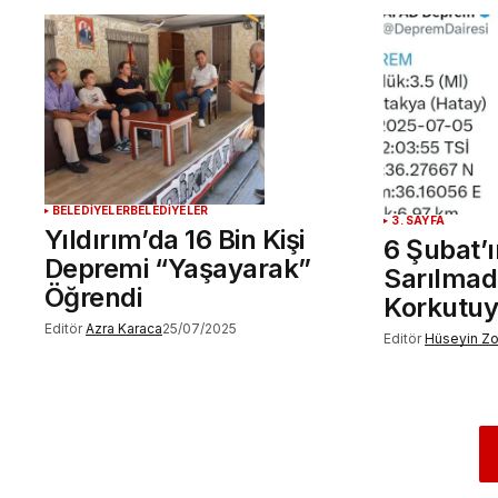
BELEDİYELER
BELEDİYELER
3. SAYFA
Yıldırım’da 16 Bin Kişi
6 Şubat’ı
Depremi “Yaşayarak”
Sarılmada
Öğrendi
Korkutuy
Editör
Azra Karaca
25/07/2025
Editör
Hüseyin Z