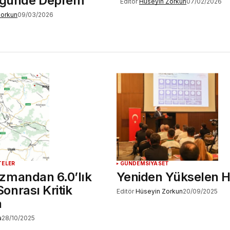
üğünde Deprem
Editör
Hüseyin Zorkun
07/02/2026
Zorkun
09/03/2026
TELER
GÜNDEM
SİYASET
zmandan 6.0’lık
Yeniden Yükselen 
onrası Kritik
Editör
Hüseyin Zorkun
20/09/2025
a
a
28/10/2025