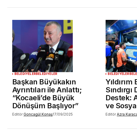
BELEDİYELER
BELEDİYELER
BELEDİYELER
BEL
Başkan Büyükakın
Yıldırım 
Ayrıntıları ile Anlattı;
Sındırgı 
“Kocaeli’de Büyük
Destek: 
Dönüşüm Başlıyor”
ve Sosya
Editör
Goncagül Konaş
17/09/2025
Editör
Azra Karac