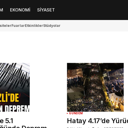
M
EKONOMİ
SİYASET
siteler
Fuarlar
Etkinlikler
Stüdyolar
GÜNDEM
e 5.1
Hatay 4.17’de Yür