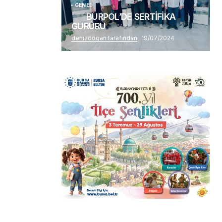
GENEL
BURPOL’DE SERTİFİKA
GURURU
denizdogan tarafından
19/07/2024