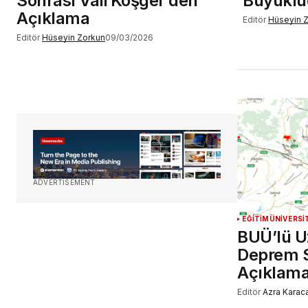
Sonrası Vali Köşger’den
Büyükl
Açıklama
Editör
Hüseyin 
Editör
Hüseyin Zorkun
09/03/2026
ADVERTISEMENT
EĞİTİM
ÜNİVERSİ
BUÜ’lü U
Deprem S
Açıklam
Editör
Azra Karac