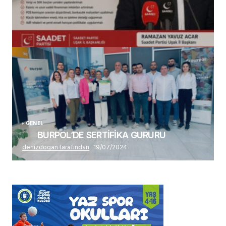
(başlıksız)
Alaattin Karahan tarafından
14/07/2026
GENEL
BURPOL’DE SERTİFİKA GURURU
denizdogan tarafından
19/07/2024