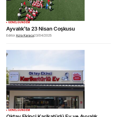
GENEL
GÜNDEM
Ayvalık’ta 23 Nisan Coşkusu
Editör
Azra Karaca
23/04/2025
GENEL
GÜNDEM
Oktay Ekinci Karikatürlü Ev ve Ayvalık