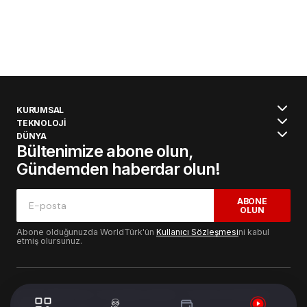
KURUMSAL
TEKNOLOJİ
DÜNYA
Bültenimize abone olun,
Gündemden haberdar olun!
ABONE
OLUN
Abone olduğunuzda WorldTürk'ün
Kullanıcı Sözleşmesi
ni kabul
etmiş olursunuz.
© 2024 WorldTurk. Tüm Hakları Saklıdır. - Tasarım & Geliştirme :
Volion's