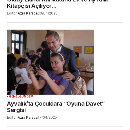
Kitapçısı Açılıyor…
Editör
Azra Karaca
23/04/2025
GENEL
GÜNDEM
Ayvalık’ta Çocuklara “Oyuna Davet”
Sergisi
Editör
Azra Karaca
17/04/2025