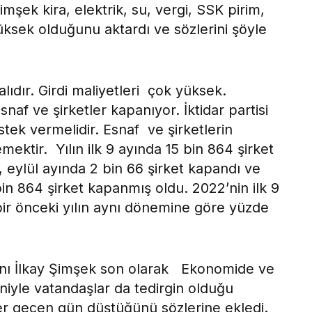
mşek kira, elektrik, su, vergi, SSK pirim,
yüksek olduğunu aktardı ve sözlerini şöyle
ıdır. Girdi maliyetleri çok yüksek.
af ve şirketler kapanıyor. İktidar partisi
stek vermelidir. Esnaf ve şirketlerin
mektir. Yılın ilk 9 ayında 15 bin 864 şirket
 eylül ayında 2 bin 66 şirket kapandı ve
bin 864 şirket kapanmış oldu. 2022’nin ilk 9
bir önceki yılın aynı dönemine göre yüzde
şkanı İlkay Şimşek son olarak Ekonomide ve
niyle vatandaşlar da tedirgin olduğu
er geçen gün düştüğünü sözlerine ekledi.