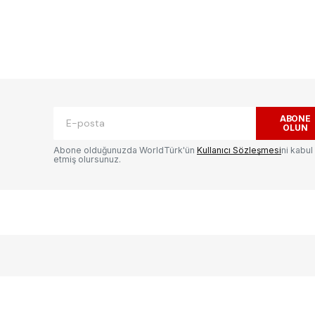
ak.
Gerekli alanlar
*
ile işaretlenmişlerdir
ABONE
OLUN
Abone olduğunuzda WorldTürk'ün
Kullanıcı Sözleşmesi
ni kabul
etmiş olursunuz.
E-postanız
*
ılması
te
.