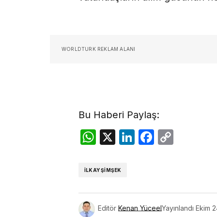
WORLDTURK REKLAM ALANI
Bu Haberi Paylaş:
WhatsApp
X
LinkedIn
Facebo
Copy
Link
İLKAY ŞIMŞEK
Editör
Kenan Yüceel
Yayınlandı
Ekim 2