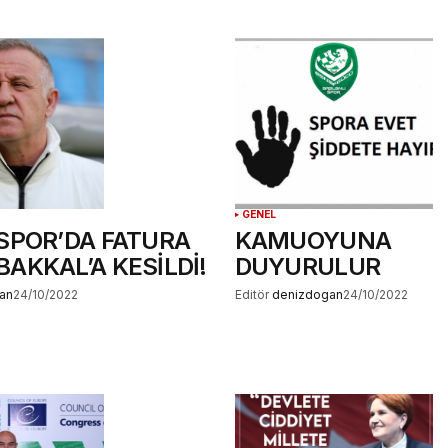
GENEL
İSPOR’DA FATURA
KAMUOYUNA
AKKAL’A KESİLDİ!
DUYURULUR
an
24/10/2022
Editör
denizdogan
24/10/2022