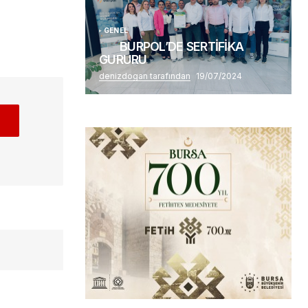
GENEL
BURPOL’DE SERTİFİKA
GURURU
denizdogan tarafından
19/07/2024