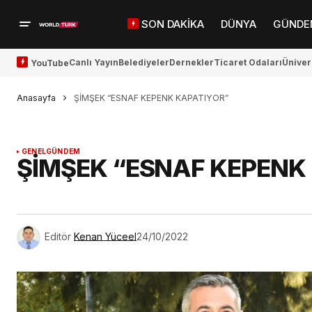
SON DAKİKA
DÜNYA
GÜNDE
Canlı Yayın
Belediyeler
Dernekler
Ticaret Odaları
Üniver
YouTube
Anasayfa
ŞİMŞEK “ESNAF KEPENK KAPATIYOR”
GENEL
GÜNDEM
ŞİMŞEK “ESNAF KEPENK
Editör
Kenan Yüceel
24/10/2022