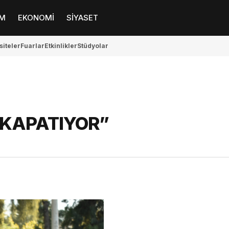
M
EKONOMİ
SİYASET
siteler
Fuarlar
Etkinlikler
Stüdyolar
 KAPATIYOR”