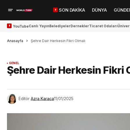
SON DAKİKA
DÜNYA
GÜNDE
Canlı Yayın
Belediyeler
Dernekler
Ticaret Odaları
Üniver
YouTube
Anasayfa
Şehre Dair Herkesin Fikri Olmalı
GENEL
Şehre Dair Herkesin Fikri 
Editör
Azra Karaca
11/01/2025