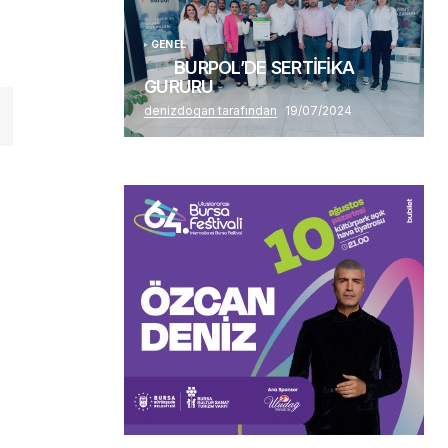
GENEL
BURPOL’DE SERTİFİKA
GURURU
denizdogan tarafından
19/07/2024