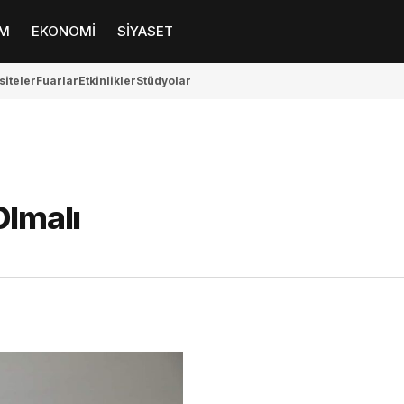
M
EKONOMİ
SİYASET
siteler
Fuarlar
Etkinlikler
Stüdyolar
Olmalı