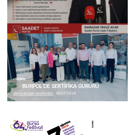
(başlıksız)
Alaattin Karahan tarafından
14/07/2026
GENEL
BURPOL’DE SERTİFİKA GURURU
denizdogan tarafından
19/07/2024