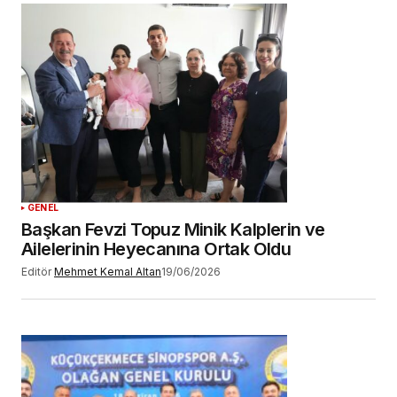
Daha sonraki yorumlarımda kullanılması için
adım, e-posta adresim ve site adresim bu
tarayıcıya kaydedilsin.
YORUM GÖNDER
GENEL
Başkan Fevzi Topuz Minik Kalplerin ve
Ailelerinin Heyecanına Ortak Oldu
Editör
Mehmet Kemal Altan
19/06/2026