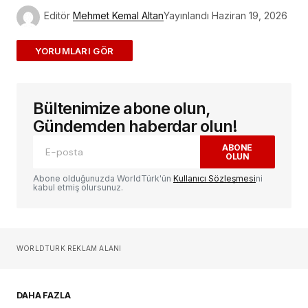
Editör
Mehmet Kemal Altan
Yayınlandı
Haziran 19, 2026
ADD A COMMENT
Bültenimize abone olun,
E-posta adresiniz yayınlanmayacak.
Gerekli
alanlar
*
ile işaretlenmişlerdir
Gündemden haberdar olun!
ABONE
OLUN
Yorum
*
Abone olduğunuzda WorldTürk'ün
Kullanıcı Sözleşmesi
ni
kabul etmiş olursunuz.
Sizin adınız
*
WORLDTURK REKLAM ALANI
E-postanız
*
DAHA FAZLA