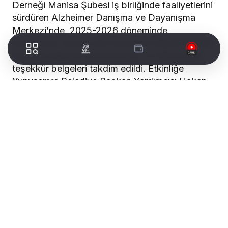
Derneği Manisa Şubesi iş birliğinde faaliyetlerini
sürdüren Alzheimer Danışma ve Dayanışma
Merkezi’nde, 2025-2026 döneminde
merkezden hizmet alan bireylere fiziksel aktivite
desteği sağlayan akademisyen ve öğrencilere
teşekkür belgeleri takdim edildi. Etkinliğe
Yunusemre Belediye Başkan Yardımcısı Hakan
Gürtunca, Türkiye Alzheimer Derneği Manisa
Şubesi başkanı Prof. Dr. Hatice Mavioğlu ve
yönetim Kurulu üyeleri, Manisa Celal Bayar
Üniversitesi Sağlık Bilimleri Fakültesi Fizyoterapi
ve Rehabilitasyon Bölümü öğretim üyesi Doç.
Dr. Özlem Özcan, Doç.Dr. Hayriye Kul ile
öğrencileri ve merkez yararlanıcıları katıldı.
Alzheimer hastalarının yaşam kalitesinin
artırılması amacıyla sürdürülen çalışmalarda
önemli bir yer tutan fiziksel aktivite programları
kapsamında, yıl boyunca düzenli olarak destek