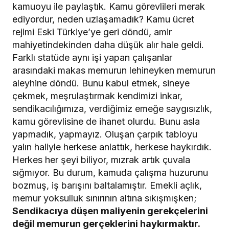
kamuoyu ile paylaştık. Kamu görevlileri merak
ediyordur, neden uzlaşamadık? Kamu ücret
rejimi Eski Türkiye’ye geri döndü, amir
mahiyetindekinden daha düşük alır hale geldi.
Farklı statüde aynı işi yapan çalışanlar
arasındaki makas memurun lehineyken memurun
aleyhine döndü. Bunu kabul etmek, sineye
çekmek, meşrulaştırmak kendimizi inkar,
sendikacılığımıza, verdiğimiz emeğe saygısızlık,
kamu görevlisine de ihanet olurdu. Bunu asla
yapmadık, yapmayız. Oluşan çarpık tabloyu
yalın haliyle herkese anlattık, herkese haykırdık.
Herkes her şeyi biliyor, mızrak artık çuvala
sığmıyor. Bu durum, kamuda çalışma huzurunu
bozmuş, iş barışını baltalamıştır. Emekli açlık,
memur yoksulluk sınırının altına sıkışmışken;
Sendikacıya düşen maliyenin gerekçelerini
değil memurun gerçeklerini haykırmaktır.