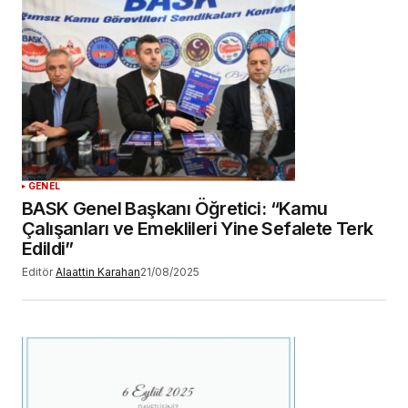
adım, e-posta adresim ve site adresim bu
tarayıcıya kaydedilsin.
YORUM GÖNDER
GENEL
BASK Genel Başkanı Öğretici: “Kamu
Çalışanları ve Emeklileri Yine Sefalete Terk
Edildi”
Editör
Alaattin Karahan
21/08/2025