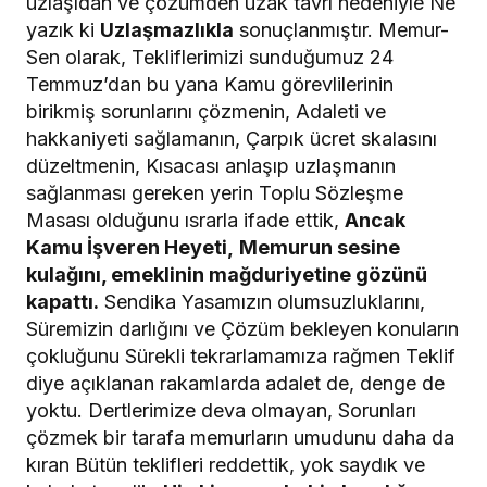
uzlaşıdan ve çözümden uzak tavrı nedeniyle Ne
yazık ki
Uzlaşmazlıkla
sonuçlanmıştır. Memur-
Sen olarak, Tekliflerimizi sunduğumuz 24
Temmuz’dan bu yana Kamu görevlilerinin
birikmiş sorunlarını çözmenin, Adaleti ve
hakkaniyeti sağlamanın, Çarpık ücret skalasını
düzeltmenin, Kısacası anlaşıp uzlaşmanın
sağlanması gereken yerin Toplu Sözleşme
Masası olduğunu ısrarla ifade ettik,
Ancak
Kamu İşveren Heyeti,
Memurun sesine
kulağını, emeklinin mağduriyetine gözünü
kapattı.
Sendika Yasamızın olumsuzluklarını,
Süremizin darlığını ve Çözüm bekleyen konuların
çokluğunu Sürekli tekrarlamamıza rağmen Teklif
diye açıklanan rakamlarda adalet de, denge de
yoktu. Dertlerimize deva olmayan, Sorunları
çözmek bir tarafa memurların umudunu daha da
kıran Bütün teklifleri reddettik, yok saydık ve