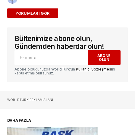
ADD A COMMENT
Bültenimize abone olun,
E-posta adresiniz yayınlanmayacak.
Gerekli
alanlar
*
ile işaretlenmişlerdir
Gündemden haberdar olun!
ABONE
OLUN
Yorum
*
Abone olduğunuzda WorldTürk'ün
Kullanıcı Sözleşmesi
ni
kabul etmiş olursunuz.
Sizin adınız
*
WORLDTURK REKLAM ALANI
E-postanız
*
DAHA FAZLA
Daha sonraki yorumlarımda kullanılması için