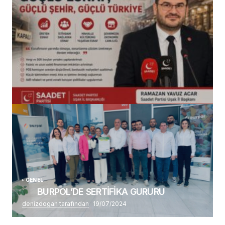
(başlıksız)
Alaattin Karahan tarafından
14/07/2026
GENEL
BURPOL’DE SERTİFİKA GURURU
denizdogan tarafından
19/07/2024