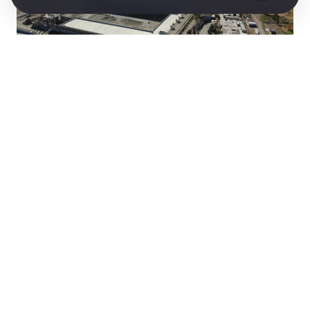
Buharkent Belediyesine iki dönemdir başkanlık
yapan Mehmet Erol, kısa sürede 35.000 m2
alanı ile Aydın’ın ilk Millet Bahçesi, güneş enerjisi
santrali, Meslek Yüksek Okulu hizmet binası,
spor kompleksi yatırımları, yüzme havuzu ve
sosyal donatılar, Anadolu Lisesi binası yapımı ve
Gelenbe Mesire alanı projelerini tamamlamanın
mutluluğunu yaşadığını belirtti.
“Vizyon Kent Buharkent için çalışmalarımız
devam ediyor”
Aydın ili ilçeleri arasında devam eden doğal gaz