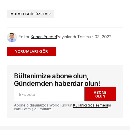
Link
MEHMET FATIH ÖZDEMIR
Editör
Kenan Yüceel
Yayınlandı
Temmuz 03, 2022
ADD A COMMENT
Bültenimize abone olun,
E-posta adresiniz yayınlanmayacak.
Gerekli
alanlar
*
ile işaretlenmişlerdir
Gündemden haberdar olun!
ABONE
OLUN
Yorum
*
Abone olduğunuzda WorldTürk'ün
Kullanıcı Sözleşmesi
ni
kabul etmiş olursunuz.