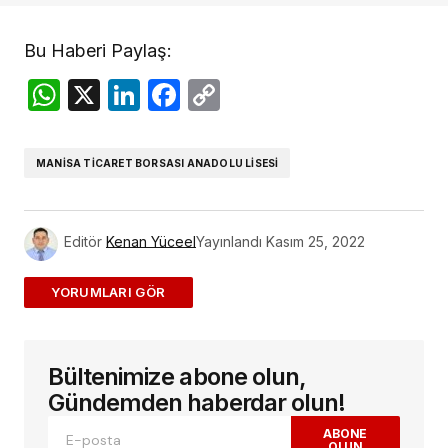
Bu Haberi Paylaş:
WhatsApp
X
LinkedIn
Facebook
Copy
Link
MANISA TICARET BORSASI ANADOLU LISESI
Editör
Kenan Yüceel
Yayınlandı
Kasım 25, 2022
ADD A COMMENT
Bültenimize abone olun,
E-posta adresiniz yayınlanmayacak.
Gerekli
alanlar
*
ile işaretlenmişlerdir
Gündemden haberdar olun!
ABONE
OLUN