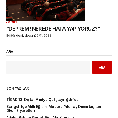
GENEL
“DEPREM! NEREDE HATA YAPIYORUZ?”
Editör
denizdogan
26/11/2022
ARA
ARA
SON YAZILAR
TİGAD 13. Dijital Medya Çalıştayı Iğdır’da
Sarıgöl İlçe Milli Eğitim Müdürü Yıldıray Demirtaş’tan
Okul Ziyaretleri
Adalet Bakanı Gürlek Iğdır’da Konuştu