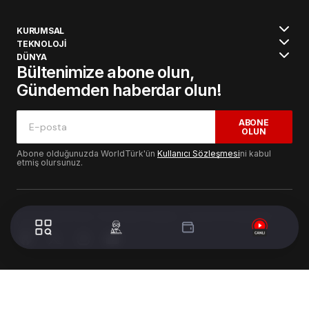
KURUMSAL
TEKNOLOJİ
DÜNYA
Bültenimize abone olun,
Gündemden haberdar olun!
ABONE
OLUN
Abone olduğunuzda WorldTürk'ün
Kullanıcı Sözleşmesi
ni kabul
etmiş olursunuz.
© 2024 WorldTurk. Tüm Hakları Saklıdır. - Tasarım & Geliştirme :
Volion's