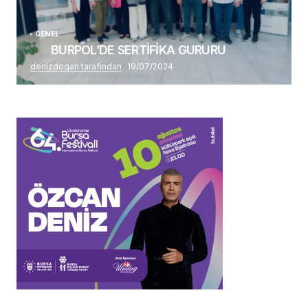
GENEL
BURPOL’DE SERTİFİKA GURURU
denizdogan tarafından
19/07/2024