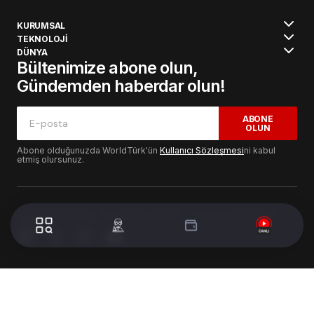
KURUMSAL
TEKNOLOJİ
DÜNYA
Bültenimize abone olun,
Gündemden haberdar olun!
ABONE
OLUN
Abone olduğunuzda WorldTürk'ün
Kullanıcı Sözleşmesi
ni kabul
etmiş olursunuz.
© 2024 WorldTurk. Tüm Hakları Saklıdır. - Tasarım & Geliştirme :
Volion's