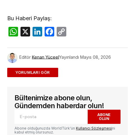
Bu Haberi Paylaş:
WhatsApp
X
LinkedIn
Facebook
Copy
Link
Editör
Kenan Yüceel
Yayınlandı
Mayıs 08, 2026
ADD A COMMENT
Bültenimize abone olun,
E-posta adresiniz yayınlanmayacak.
Gerekli
alanlar
*
ile işaretlenmişlerdir
Gündemden haberdar olun!
ABONE
OLUN
Yorum
*
Abone olduğunuzda WorldTürk'ün
Kullanıcı Sözleşmesi
ni
kabul etmiş olursunuz.