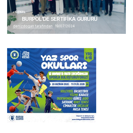
GENEL
BURPOL’DE SERTİFİKA GURURU
denizdogan tarafından
19/07/2024