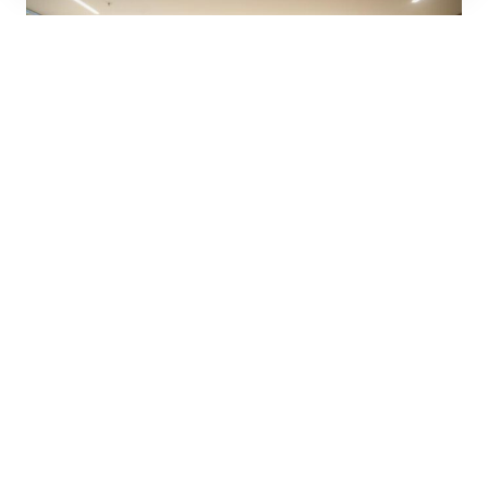
İnegöl Belediye Başkanı Alper Taban, 30 Mart
Pazar günü başlayacak Ramazan Bayramı
öncesi İnegöl Belediyesi’nin bayram
hazırlıklarına dair açıklamalarda bulundu. Bugün
beraberindeki daire müdürleriyle bayram
hazırlıklarını kamuoyu ile paylaşan Taban,
“Ramazan Bayramıyla ilgili tüm birimlerimiz