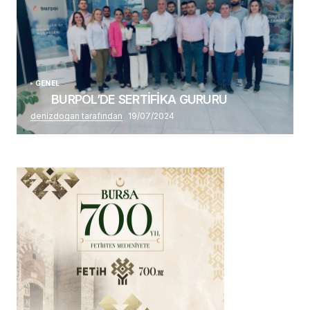
GENEL
BURPOL’DE SERTİFİKA GURURU
denizdogan tarafından
19/07/2024