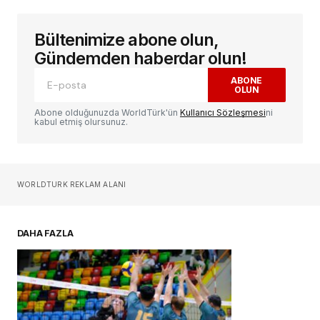
Bültenimize abone olun,
E-posta adresiniz yayınlanmayacak.
Gerekli
alanlar
*
ile işaretlenmişlerdir
Gündemden haberdar olun!
ABONE
OLUN
Yorum
*
Abone olduğunuzda WorldTürk'ün
Kullanıcı Sözleşmesi
ni
kabul etmiş olursunuz.
Sizin adınız
*
WORLDTURK REKLAM ALANI
E-postanız
*
DAHA FAZLA
Daha sonraki yorumlarımda kullanılması için
adım, e-posta adresim ve site adresim bu
tarayıcıya kaydedilsin.