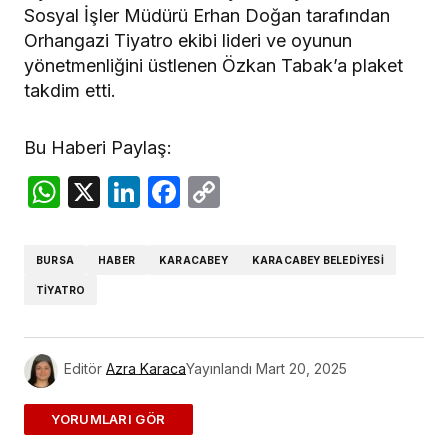
Sosyal İşler Müdürü Erhan Doğan tarafından
Orhangazi Tiyatro ekibi lideri ve oyunun
yönetmenliğini üstlenen Özkan Tabak’a plaket
takdim etti.
Bu Haberi Paylaş:
WhatsApp
X
LinkedIn
Facebook
Copy
Link
BURSA
HABER
KARACABEY
KARACABEY BELEDIYESI
TIYATRO
Editör
Azra Karaca
Yayınlandı
Mart 20, 2025
ADD A COMMENT