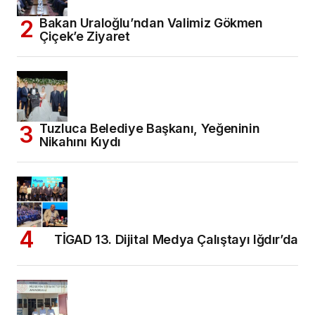
Bakan Uraloğlu’ndan Valimiz Gökmen
Çiçek’e Ziyaret
Tuzluca Belediye Başkanı, Yeğeninin
Nikahını Kıydı
TİGAD 13. Dijital Medya Çalıştayı Iğdır’da