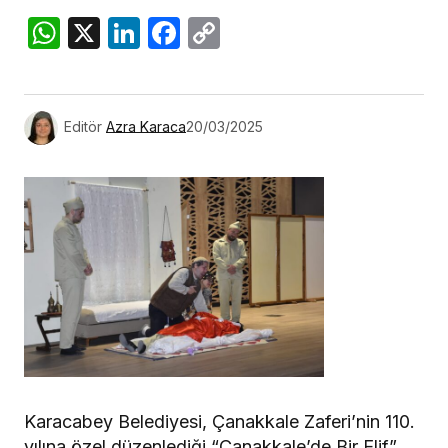
WhatsApp
X
LinkedIn
Facebook
Copy
Link
Editör
Azra Karaca
20/03/2025
Karacabey Belediyesi, Çanakkale Zaferi’nin 110.
yılına özel düzenlediği “Çanakkale’de Bir Elif”