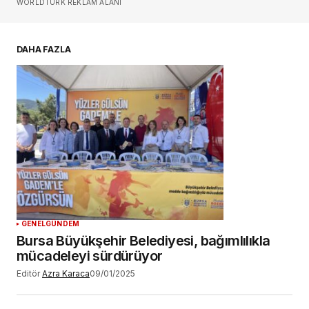
WORLDTURK REKLAM ALANI
E-postanız
*
DAHA FAZLA
Daha sonraki yorumlarımda kullanılması için
adım, e-posta adresim ve site adresim bu
tarayıcıya kaydedilsin.
YORUM GÖNDER
GENEL
GÜNDEM
Bursa Büyükşehir Belediyesi, bağımlılıkla
mücadeleyi sürdürüyor
Editör
Azra Karaca
09/01/2025