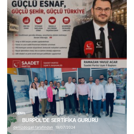
(başlıksız)
Alaattin Karahan tarafından
14/07/2026
GENEL
BURPOL’DE SERTİFİKA GURURU
denizdogan tarafından
19/07/2024