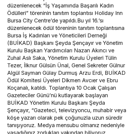
düzenlenecek “İş Yaşamında Başarılı Kadın
Ödülleri” töreninin tanıtım toplantısı Holiday Inn
Bursa City Centre’de yapıldı.Bu yıl 16.’sı
düzenlenecek ödül töreninin tanıtım toplantısına
Bursa İş Kadınları ve Yöneticileri Derneği
(BUİKAD) Başkanı Şeyda Şençayır ve Yönetim
Kurulu Başkan Yardımcıları Nazan Akıncı ve
Zuhal Aslı Saka, Yönetim Kurulu Üyeleri Tülin
Tezer, İlknur Gülsün Ünal, Genel Sekreter Gülnur
Algül Sayman Gülay Durmuş Arzu Erdi, BUİKAD
Ödül Komitesi Üyeleri Dikmen Avcıer ve Ebru
Koçanalı, katıldı. Toplantıya 10 Ocak Çalışan
Gazeteciler Günü’nü kutlayarak başlayan
BUİKAD Yönetim Kurulu Başkanı Şeyda
Şençayır, “Gazeteci, televizyoncu, muhabir veya
köşe yazarı olarak pek çoğunuzla uzun süredir
tanışıyoruz. Medya mensubu olmanız nedeniyle
yaşadığınız zorlukları yakından biliyoruz.