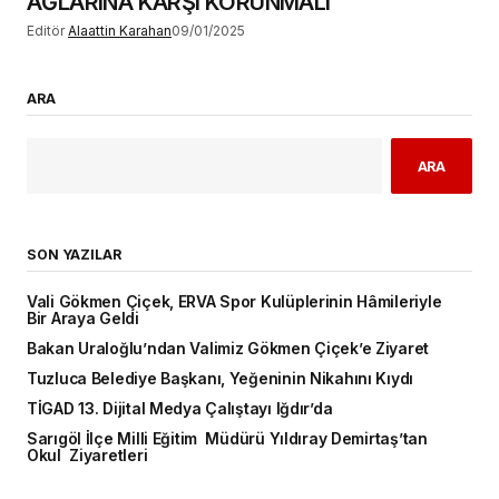
AĞLARINA KARŞI KORUNMALI
Editör
Alaattin Karahan
09/01/2025
ARA
ARA
SON YAZILAR
Vali Gökmen Çiçek, ERVA Spor Kulüplerinin Hâmileriyle
Bir Araya Geldi
Bakan Uraloğlu’ndan Valimiz Gökmen Çiçek’e Ziyaret
Tuzluca Belediye Başkanı, Yeğeninin Nikahını Kıydı
TİGAD 13. Dijital Medya Çalıştayı Iğdır’da
Sarıgöl İlçe Milli Eğitim Müdürü Yıldıray Demirtaş’tan
Okul Ziyaretleri