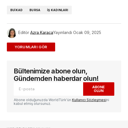
BUİKAD
BURSA
İŞ KADINLARI
Editör
Azra Karaca
Yayınlandı
Ocak 09, 2025
ADD A COMMENT
Bültenimize abone olun,
E-posta adresiniz yayınlanmayacak.
Gerekli
alanlar
*
ile işaretlenmişlerdir
Gündemden haberdar olun!
ABONE
OLUN
Yorum
*
Abone olduğunuzda WorldTürk'ün
Kullanıcı Sözleşmesi
ni
kabul etmiş olursunuz.
Sizin adınız
*