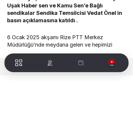
Uşak Haber sen ve Kamu Sen’e Bağlı
sendikalar Sendika Temsilcisi Vedat Önel in
basın açıklamasına katıldı .
6 Ocak 2025 akşamı Rize PTT Merkez
Müdürlüğü’nde meydana gelen ve hepimizi
WORLDTURK REKLAM ALANI
derinden sarsan elim olayda, Müdür Vekilimiz
Selim Okumuş ve Temizlik Görevlimiz Ömer
Beyazıt, sabıkalı bir şahsın gerçekleştirdiği silahlı
saldırı sonucu hayatlarını kaybetmiştir.