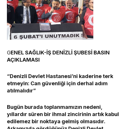
G
ENEL SAĞLIK-İŞ DENİZLİ ŞUBESİ BASIN
AÇIKLAMASI
“Denizli Devlet Hastanesi’ni kaderine terk
etmeyin: Can güvenliği için derhal adım
atılmalıdır”
Bugün burada toplanmamızın nedeni,
yıllardır süren bir ihmal zincirinin artık kabul
edilemez bir noktaya gelmiş olmasıdır.
Arkamızda gördüğünüz Denizli Devlet