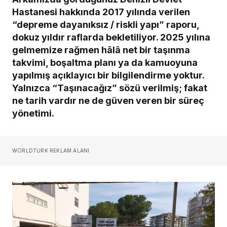
Hastanesi hakkında 2017 yılında verilen
“depreme dayanıksız / riskli yapı” raporu,
dokuz yıldır raflarda bekletiliyor. 2025 yılına
gelmemize rağmen hâlâ net bir taşınma
takvimi, boşaltma planı ya da kamuoyuna
yapılmış açıklayıcı bir bilgilendirme yoktur.
Yalnızca “Taşınacağız” sözü verilmiş; fakat
ne tarih vardır ne de güven veren bir süreç
yönetimi.
WORLDTURK REKLAM ALANI