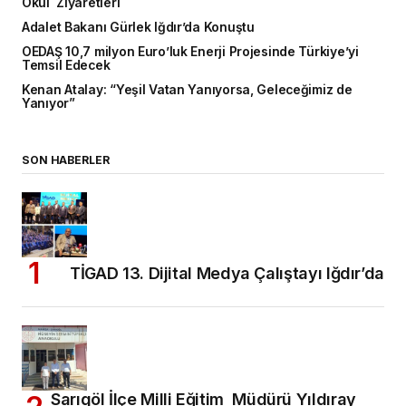
Okul Ziyaretleri
Adalet Bakanı Gürlek Iğdır’da Konuştu
OEDAŞ 10,7 milyon Euro’luk Enerji Projesinde Türkiye’yi
Temsil Edecek
Kenan Atalay: “Yeşil Vatan Yanıyorsa, Geleceğimiz de
Yanıyor”
SON HABERLER
TİGAD 13. Dijital Medya Çalıştayı Iğdır’da
Sarıgöl İlçe Milli Eğitim Müdürü Yıldıray