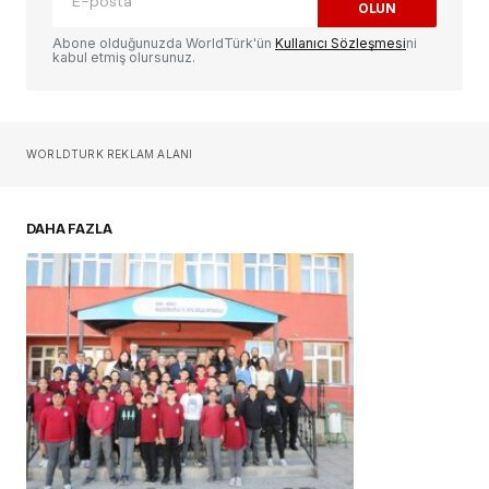
OLUN
Yorum
*
Abone olduğunuzda WorldTürk'ün
Kullanıcı Sözleşmesi
ni
kabul etmiş olursunuz.
Sizin adınız
*
WORLDTURK REKLAM ALANI
E-postanız
*
DAHA FAZLA
Daha sonraki yorumlarımda kullanılması için
adım, e-posta adresim ve site adresim bu
tarayıcıya kaydedilsin.
YORUM GÖNDER