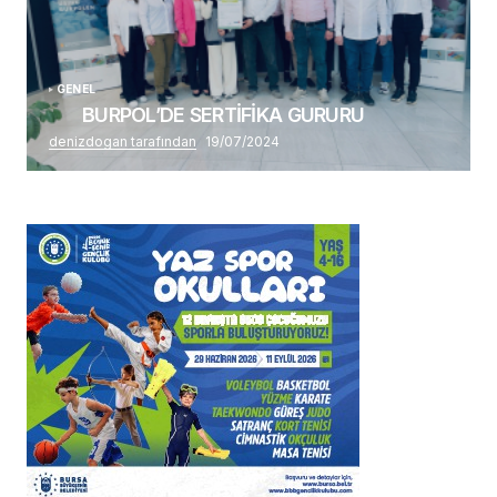
GENEL
BURPOL’DE SERTİFİKA GURURU
denizdogan tarafından
19/07/2024