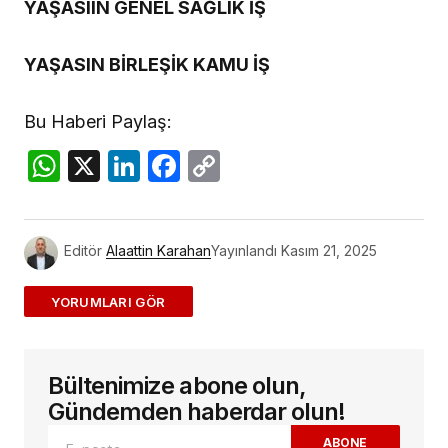
YAŞASIIN GENEL SAĞLIK İŞ
YAŞASIN BİRLEŞİK KAMU İŞ
Bu Haberi Paylaş:
WhatsApp
X
LinkedIn
Facebook
Copy
Link
Editör
Alaattin Karahan
Yayınlandı
Kasım 21, 2025
ADD A COMMENT
Bültenimize abone olun,
E-posta adresiniz yayınlanmayacak.
Gerekli
alanlar
*
ile işaretlenmişlerdir
Gündemden haberdar olun!
ABONE