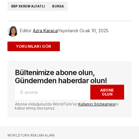
BBP EKREM ALFATLI
BURSA
Editör
Azra Karaca
Yayınlandı
Ocak 10, 2025
ADD A COMMENT
Bültenimize abone olun,
E-posta adresiniz yayınlanmayacak.
Gerekli
alanlar
*
ile işaretlenmişlerdir
Gündemden haberdar olun!
ABONE
OLUN
Yorum
*
Abone olduğunuzda WorldTürk'ün
Kullanıcı Sözleşmesi
ni
kabul etmiş olursunuz.
Sizin adınız
*
WORLDTURK REKLAM ALANI