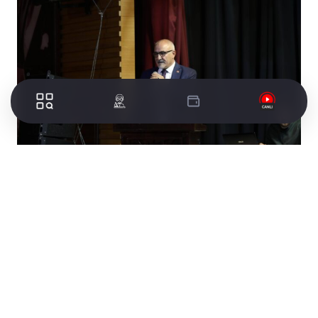
11.54’lük Artış Vicdan Sızlatıyor
Gemlik Belediye Meclisi Grup Başkanvekili ve
CHP’li üye Şükrü Aksu, meclis kürsüsünde
emeklilerin geçim sıkıntısına dikkat çekti. Aksu,
pazar ve marketlerdeki yüksek fiyat artışlarıyla
birlikte, ekmeğe yüzde 50 zam yapılmasını ve