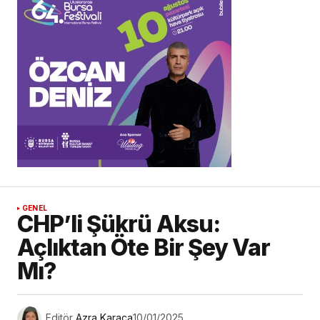
GENEL
CHP’li Şükrü Aksu:
Açlıktan Öte Bir Şey Var
Mı?
Editör
Azra Karaca
10/01/2025