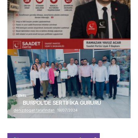
(başlıksız)
Alaattin Karahan tarafından
14/07/2026
GENEL
BURPOL’DE SERTİFİKA GURURU
denizdogan tarafından
19/07/2024