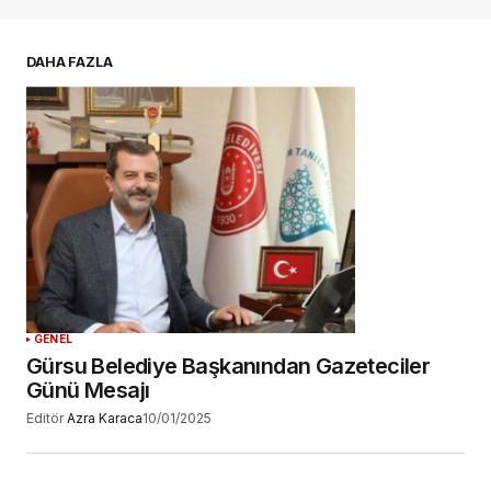
E-postanız
*
DAHA FAZLA
Daha sonraki yorumlarımda kullanılması için
adım, e-posta adresim ve site adresim bu
tarayıcıya kaydedilsin.
YORUM GÖNDER
GENEL
Gürsu Belediye Başkanından Gazeteciler
Günü Mesajı
Editör
Azra Karaca
10/01/2025