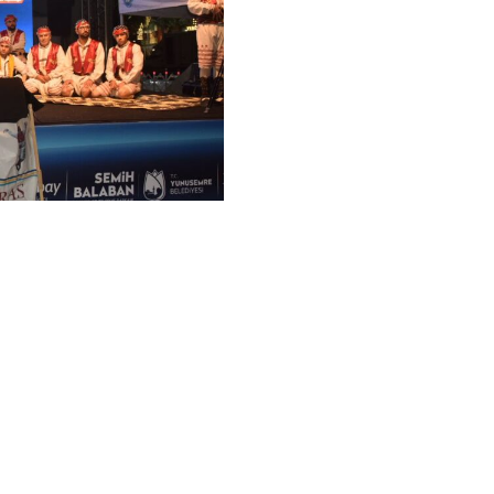
ti: Tanıtım Günlerinde Barana Geleneği
e Yardımlaşma Derneği tarafından
ünleri, ikinci gününde de renkli