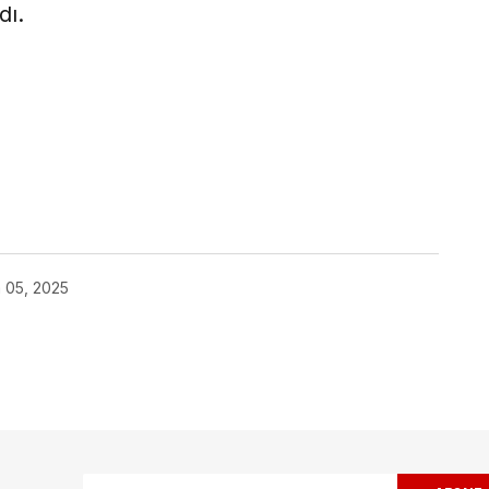
dı.
ok
 05, 2025
ak.
Gerekli alanlar
*
ile işaretlenmişlerdir