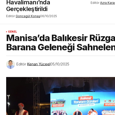
Havalimanı’nda
Editör
Azra Kara
Gerçekleştirildi
Editör
Goncagül Konaş
06/10/2025
GENEL
Manisa’da Balıkesir Rüzgar
Barana Geleneği Sahnelen
Editör
Kenan Yüceel
05/10/2025