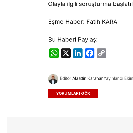
Olayla ilgili soruşturma başlatıl
Eşme Haber: Fatih KARA
Bu Haberi Paylaş:
WhatsApp
X
LinkedIn
Facebo
Copy
Link
Editör
Alaattin Karahan
Yayınlandı
Ekim
ADD A COMMENT
E-posta adresiniz yayınlanmayac