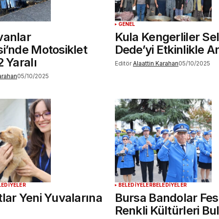
GENEL
vanlar
Kula Kengerliler Selv
i’nde Motosiklet
Dede’yi Etkinlikle A
2 Yaralı
Editör
Alaattin Karahan
05/10/2025
Karahan
05/10/2025
LEDİYELER
BELEDİYELER
BELEDİYELER
lar Yeni Yuvalarına
Bursa Bandolar Fest
Renkli Kültürleri B