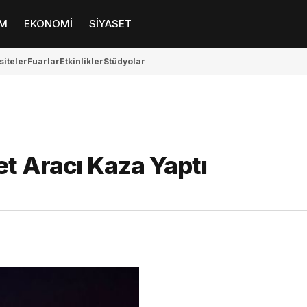
M
EKONOMİ
SİYASET
siteler
Fuarlar
Etkinlikler
Stüdyolar
t Aracı Kaza Yaptı