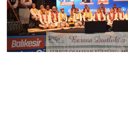
Manisa’da Balıkesir Rüzgarı Es
Sahnelendi
Manisa Balıkesirliler Kültür v
düzenlenen Balıkesir Tanıtım G