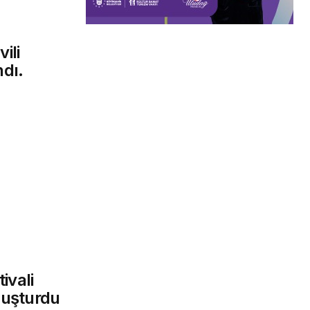
ili
ndı.
ivali
uluşturdu