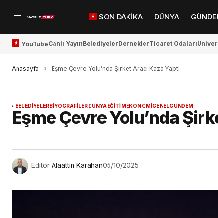
SON DAKİKA
DÜNYA
GÜNDE
Canlı Yayın
Belediyeler
Dernekler
Ticaret Odaları
Üniver
YouTube
Anasayfa
Eşme Çevre Yolu’nda Şirket Aracı Kaza Yaptı
BELEDİYELER
BİYOGRAFİLER
DÜNYA
EĞİTİM
EKONOMİ
GENEL
GÜNDEM
Eşme Çevre Yolu’nda Şirke
Editör
Alaattin Karahan
05/10/2025