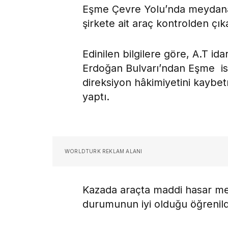
Eşme Çevre Yolu’nda meydana g
şirkete ait araç kontrolden çı
Edinilen bilgilere göre, A.T id
Erdoğan Bulvarı’ndan Eşme i
direksiyon hâkimiyetini kaybe
yaptı.
WORLDTURK REKLAM ALANI
Kazada araçta maddi hasar me
durumunun iyi olduğu öğrenild