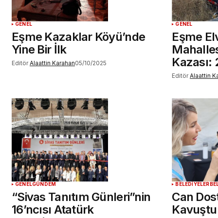
GENEL
GENEL
Eşme Kazaklar Köyü’nde
Eşme El
Yine Bir İlk
Mahalles
Kazası: 
Editör
Alaattin Karahan
05/10/2025
Editör
Alaattin 
GENEL
GÜNDEM
BELEDİYELER
BE
“Sivas Tanıtım Günleri”nin
Can Dost
16’ncısı Atatürk
Kavuştu