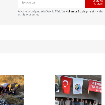
ABONE
OLUN
Abone olduğunuzda WorldTürk'ün
Kullanıcı Sözleşmesi
ni kabul
etmiş olursunuz.
E-postanız
*
ılması
te
.