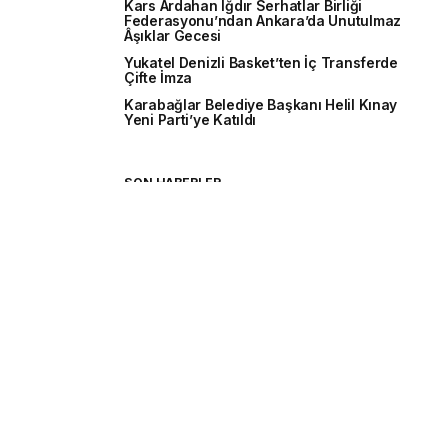
Kars Ardahan Iğdır Serhatlar Birliği
Federasyonu’ndan Ankara’da Unutulmaz
Âşıklar Gecesi
Yukatel Denizli Basket’ten İç Transferde
Çifte İmza
Karabağlar Belediye Başkanı Helil Kınay
Yeni Parti’ye Katıldı
SON HABERLER
(başlıksız)
Cumalıkızık UNESCO