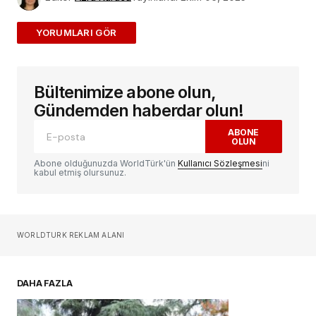
ADD A COMMENT
Bültenimize abone olun,
E-posta adresiniz yayınlanmayacak.
Gerekli
alanlar
*
ile işaretlenmişlerdir
Gündemden haberdar olun!
ABONE
OLUN
Yorum
*
Abone olduğunuzda WorldTürk'ün
Kullanıcı Sözleşmesi
ni
kabul etmiş olursunuz.
Sizin adınız
*
WORLDTURK REKLAM ALANI
E-postanız
*
DAHA FAZLA
Daha sonraki yorumlarımda kullanılması için