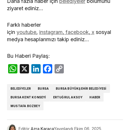
Daha fazla haber için
belediyeler
bölümünü
ziyaret ediniz…
Farklı haberler
için
youtube
,
instagram
,
facebook
,
x
sosyal
medya hesaplarımızı takip ediniz…
Bu Haberi Paylaş:
WhatsApp
X
LinkedIn
Facebook
Copy
Link
BELEDIYELER
BURSA
BURSA BÜYÜKŞEHIR BELEDIYESI
BURSA KENT KONSEYI
ERTUĞRUL AKSOY
HABER
MUSTAFA BOZBEY
Editör
Azra Karaca
Yayınlandı
Ekim 06, 2025