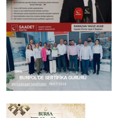
(başlıksız)
Alaattin Karahan tarafından
14/07/2026
GENEL
BURPOL’DE SERTİFİKA GURURU
denizdogan tarafından
19/07/2024