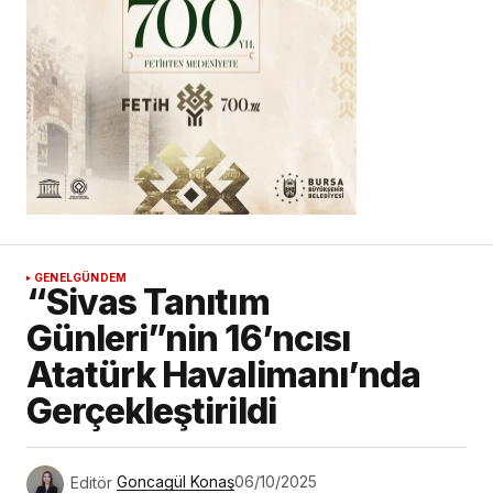
GENEL
GÜNDEM
“Sivas Tanıtım
Günleri”nin 16’ncısı
Atatürk Havalimanı’nda
Gerçekleştirildi
Editör
Goncagül Konaş
06/10/2025