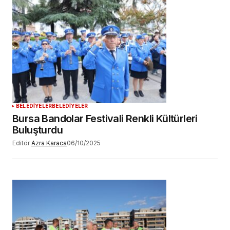
adım, e-posta adresim ve site adresim bu
tarayıcıya kaydedilsin.
YORUM GÖNDER
BELEDİYELER
BELEDİYELER
Bursa Bandolar Festivali Renkli Kültürleri
Buluşturdu
Editör
Azra Karaca
06/10/2025