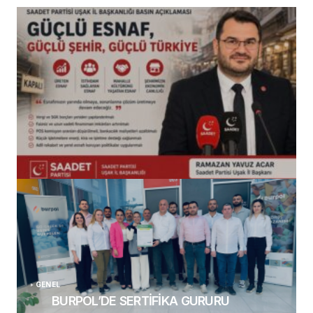
(başlıksız)
Alaattin Karahan tarafından
14/07/2026
GENEL
BURPOL’DE SERTİFİKA GURURU