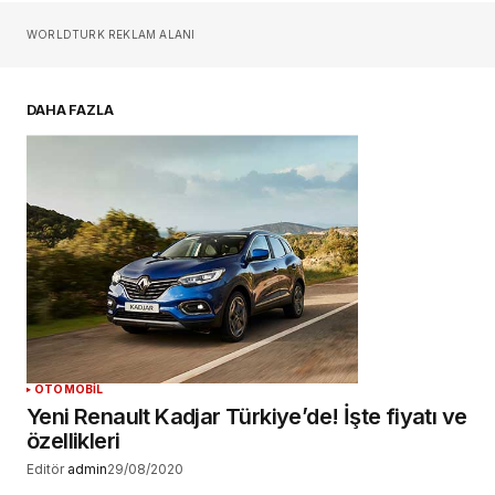
Sizin adınız
*
WORLDTURK REKLAM ALANI
E-postanız
*
DAHA FAZLA
Daha sonraki yorumlarımda kullanılması için
adım, e-posta adresim ve site adresim bu
tarayıcıya kaydedilsin.
YORUM GÖNDER
OTOMOBİL
Yeni Renault Kadjar Türkiye’de! İşte fiyatı ve
özellikleri
Editör
admin
29/08/2020