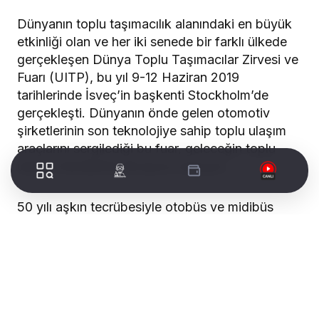
Dünyanın toplu taşımacılık alanındaki en büyük
etkinliği olan ve her iki senede bir farklı ülkede
gerçekleşen Dünya Toplu Taşımacılar Zirvesi ve
Fuarı (UITP), bu yıl 9-12 Haziran 2019
tarihlerinde İsveç’in başkenti Stockholm’de
gerçekleşti. Dünyanın önde gelen otomotiv
şirketlerinin son teknolojiye sahip toplu ulaşım
araçlarını sergilediği bu fuar, geleceğin toplu
ulaşım trendlerine de ipucu sunuyor.
50 yılı aşkın tecrübesiyle otobüs ve midibüs
üretiminde dünyanın lider otomotiv markaları
arasında yer alan TEMSA da fuara ikisi elektrikli
üç aracıyla katıldı. TEMSA; elektrikli otobüsleri
Avenue Electron, MD 9 electriCITY ve kentiçi
ulaşıma yönelik ürünü LF 12 modelini Hall A’da
bulunan A2120 numaralı standında dünyanın