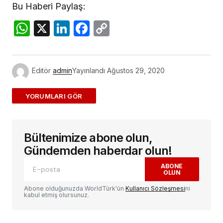
Bu Haberi Paylaş:
WhatsApp
X
LinkedIn
Facebook
Copy
Link
Editör
admin
Yayınlandı
Ağustos 29, 2020
ADD A COMMENT
Bültenimize abone olun,
E-posta adresiniz yayınlanmayacak.
Gerekli
alanlar
*
ile işaretlenmişlerdir
Gündemden haberdar olun!
ABONE
OLUN
Yorum
*
Abone olduğunuzda WorldTürk'ün
Kullanıcı Sözleşmesi
ni
kabul etmiş olursunuz.