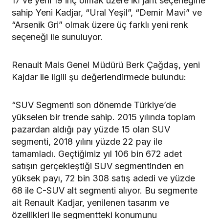
17 ve yeni 19 inç olmak üzere iki jant seçeneğine
sahip Yeni Kadjar, “Ural Yeşil”, “Demir Mavi” ve
“Arsenik Gri” olmak üzere üç farklı yeni renk
seçeneği ile sunuluyor.
Renault Mais Genel Müdürü Berk Çağdaş, yeni
Kajdar ile ilgili şu değerlendirmede bulundu:
“SUV Segmenti son dönemde Türkiye’de
yükselen bir trende sahip. 2015 yılında toplam
pazardan aldığı pay yüzde 15 olan SUV
segmenti, 2018 yılını yüzde 22 pay ile
tamamladı. Geçtiğimiz yıl 106 bin 672 adet
satışın gerçekleştiği SUV segmentinden en
yüksek payı, 72 bin 308 satış adedi ve yüzde
68 ile C-SUV alt segmenti alıyor. Bu segmente
ait Renault Kadjar, yenilenen tasarım ve
özellikleri ile segmentteki konumunu