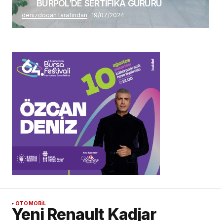
BURPOL’DE SERTİFİKA GURURU
denizdogan tarafından
19/07/2024
OTOMOBİL
Yeni Renault Kadjar