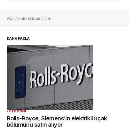
Sizin adınız
*
WORLDTURK REKLAM ALANI
E-postanız
*
DAHA FAZLA
Daha sonraki yorumlarımda kullanılması için
adım, e-posta adresim ve site adresim bu
tarayıcıya kaydedilsin.
YORUM GÖNDER
OTOMOBİL
Rolls-Royce, Siemens’in elektrikli uçak
bölümünü satın alıyor