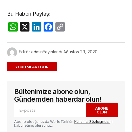
Bu Haberi Paylaş:
WhatsApp
X
LinkedIn
Facebook
Copy
Link
Editör
admin
Yayınlandı
Ağustos 29, 2020
ADD A COMMENT
Bültenimize abone olun,
E-posta adresiniz yayınlanmayacak.
Gerekli
alanlar
*
ile işaretlenmişlerdir
Gündemden haberdar olun!
ABONE
OLUN
Yorum
*
Abone olduğunuzda WorldTürk'ün
Kullanıcı Sözleşmesi
ni
kabul etmiş olursunuz.