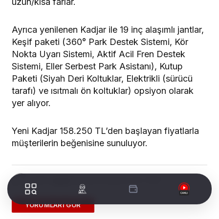
uzun/kısa farlar.
Ayrıca yenilenen Kadjar ile 19 inç alaşımlı jantlar,
Keşif paketi (360° Park Destek Sistemi, Kör
Nokta Uyarı Sistemi, Aktif Acil Fren Destek
Sistemi, Eller Serbest Park Asistanı), Kutup
Paketi (Siyah Deri Koltuklar, Elektrikli (sürücü
tarafı) ve ısıtmalı ön koltuklar) opsiyon olarak
yer alıyor.
Yeni Kadjar 158.250 TL’den başlayan fiyatlarla
müşterilerin beğenisine sunuluyor.
Editör
admin
Yayınlandı
Ağustos 29, 2020
ADD A COMMENT