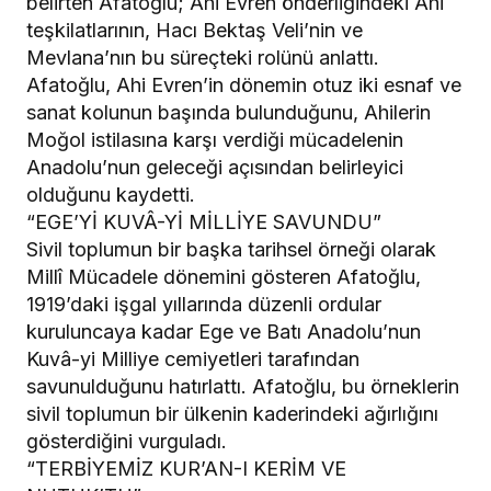
belirten Afatoğlu; Ahi Evren önderliğindeki Ahi
teşkilatlarının, Hacı Bektaş Veli’nin ve
Mevlana’nın bu süreçteki rolünü anlattı.
Afatoğlu, Ahi Evren’in dönemin otuz iki esnaf ve
sanat kolunun başında bulunduğunu, Ahilerin
Moğol istilasına karşı verdiği mücadelenin
Anadolu’nun geleceği açısından belirleyici
olduğunu kaydetti.
“EGE’Yİ KUVÂ-Yİ MİLLİYE SAVUNDU”
Sivil toplumun bir başka tarihsel örneği olarak
Millî Mücadele dönemini gösteren Afatoğlu,
1919’daki işgal yıllarında düzenli ordular
kuruluncaya kadar Ege ve Batı Anadolu’nun
Kuvâ-yi Milliye cemiyetleri tarafından
savunulduğunu hatırlattı. Afatoğlu, bu örneklerin
sivil toplumun bir ülkenin kaderindeki ağırlığını
gösterdiğini vurguladı.
“TERBİYEMİZ KUR’AN-I KERİM VE