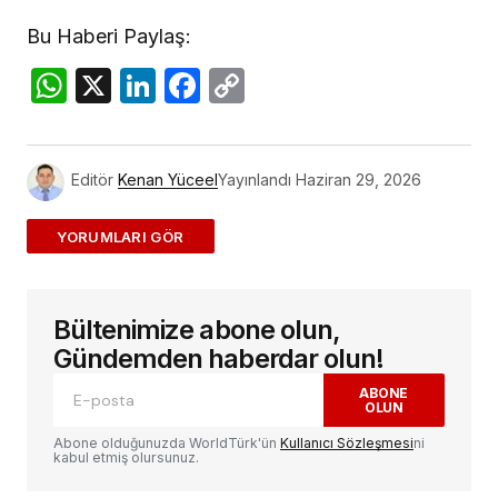
Bu Haberi Paylaş:
WhatsApp
X
LinkedIn
Facebook
Copy
Link
Editör
Kenan Yüceel
Yayınlandı
Haziran 29, 2026
ADD A COMMENT
Bültenimize abone olun,
E-posta adresiniz yayınlanmayacak.
Gerekli
alanlar
*
ile işaretlenmişlerdir
Gündemden haberdar olun!
ABONE
OLUN
Yorum
*
Abone olduğunuzda WorldTürk'ün
Kullanıcı Sözleşmesi
ni
kabul etmiş olursunuz.