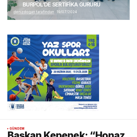
BURPOL’DE SERTİFİKA GURURU
denizdogan tarafından
19/07/2024
GÜNDEM
Başkan Kepenek: “Honaz