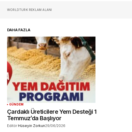
Sizin adınız
*
WORLDTURK REKLAM ALANI
E-postanız
*
DAHA FAZLA
Daha sonraki yorumlarımda kullanılması için
adım, e-posta adresim ve site adresim bu
tarayıcıya kaydedilsin.
YORUM GÖNDER
GÜNDEM
Çardaklı Üreticilere Yem Desteği 1
Temmuz’da Başlıyor
Editör
Hüseyin Zorkun
29/06/2026