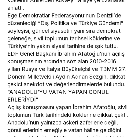
köklerini Ahilerden Kuvâ-yi Milliye’ye uzanarak
anlattı.
Ege Demokratlar Federasyonu’nun Denizli’de
düzenlediği “Dış Politika ve Türkiye Gündemi”
söyleşisi, güncel siyasetin yanı sıra demokrat
geleneğe, sivil toplumun tarihsel köklerine ve
Türkiye’nin yakın siyasi tarihine de ışık tuttu.
EDF Genel Başkanı İbrahim Afatoğlu’nun açılış
konuşmasının ardından söz alan 2010-2016
yılları Rusya ve İtalya Büyükelçisi ve TBMM 27.
Dönem Milletvekili Aydın Adnan Sezgin, dikkat
çekici anekdot ve değerlendirmelerde bulundu.
“ANADOLU’YU VATAN YAPAN GÖNÜL
ERLERİYDİ”
Açılış konuşmasını yapan İbrahim Afatoğlu, sivil
toplumun Türk tarihindeki köklerine dikkat çekti.
Anadolu’nun yalnızca askeri zaferlerle değil,
gönül erlerinin emeğiyle vatan hâline geldiğini