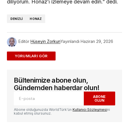
diliyorum. Honaz’ı izlemeye devam edin.” dedi.
DENIZLI
HONAZ
Editör
Hüseyin Zorkun
Yayınlandı
Haziran 29, 2026
ADD A COMMENT
Bültenimize abone olun,
E-posta adresiniz yayınlanmayacak.
Gerekli
alanlar
*
ile işaretlenmişlerdir
Gündemden haberdar olun!
ABONE
OLUN
Yorum
*
Abone olduğunuzda WorldTürk'ün
Kullanıcı Sözleşmesi
ni
kabul etmiş olursunuz.