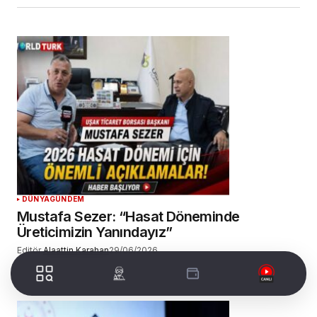
DÜNYA
GÜNDEM
Mustafa Sezer: “Hasat Döneminde
Üreticimizin Yanındayız”
Editör
Alaattin Karahan
29/06/2026