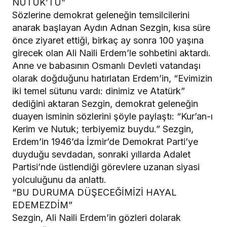
NUTUK’TU”
Sözlerine demokrat geleneğin temsilcilerini
anarak başlayan Aydın Adnan Sezgin, kısa süre
önce ziyaret ettiği, birkaç ay sonra 100 yaşına
girecek olan Ali Naili Erdem’le sohbetini aktardı.
Anne ve babasının Osmanlı Devleti vatandaşı
olarak doğduğunu hatırlatan Erdem’in, “Evimizin
iki temel sütunu vardı: dinimiz ve Atatürk”
dediğini aktaran Sezgin, demokrat geleneğin
duayen isminin sözlerini şöyle paylaştı: “Kur’an-ı
Kerim ve Nutuk; terbiyemiz buydu.” Sezgin,
Erdem’in 1946’da İzmir’de Demokrat Parti’ye
duyduğu sevdadan, sonraki yıllarda Adalet
Partisi’nde üstlendiği görevlere uzanan siyasi
yolculuğunu da anlattı.
“BU DURUMA DÜŞECEĞİMİZİ HAYAL
EDEMEZDİM”
Sezgin, Ali Naili Erdem’in gözleri dolarak