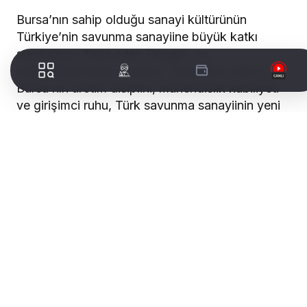
Bursa’nın sahip olduğu sanayi kültürünün
Türkiye’nin savunma sanayiine büyük katkı
sunduğunu ifade eden Görgün, şu
değerlendirmede bulundu: “İnancımız odur ki
Bursa’nın üretim disiplini, mühendislik kabiliyeti
ve girişimci ruhu, Türk savunma sanayiinin yeni
döneminde çok daha stratejik bir yer tutacaktır.”
WORLDTURK REKLAM ALANI