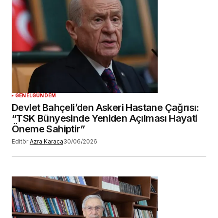
adım, e-posta adresim ve site adresim bu
tarayıcıya kaydedilsin.
YORUM GÖNDER
GENEL
GÜNDEM
Devlet Bahçeli’den Askeri Hastane Çağrısı:
“TSK Bünyesinde Yeniden Açılması Hayati
Öneme Sahiptir”
Editör
Azra Karaca
30/06/2026