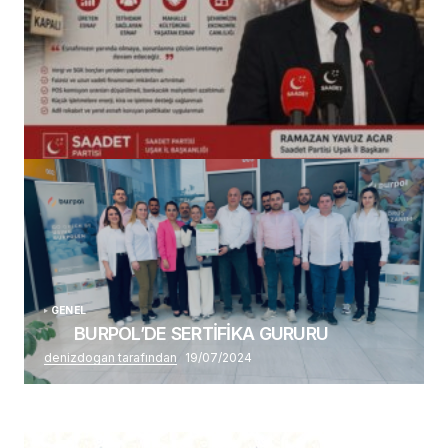
(başlıksız)
Alaattin Karahan tarafından
14/07/2026
GENEL
BURPOL’DE SERTİFİKA GURURU
denizdogan tarafından
19/07/2024