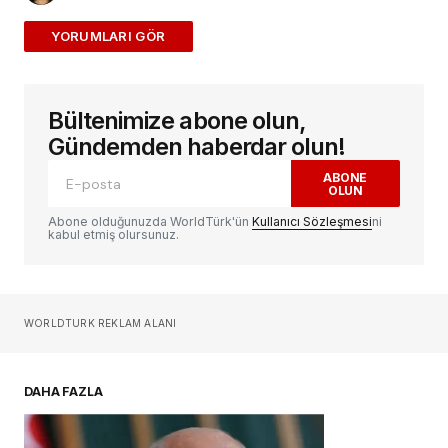
ADD A COMMENT
Bültenimize abone olun,
E-posta adresiniz yayınlanmayacak.
Gerekli
alanlar
*
ile işaretlenmişlerdir
Gündemden haberdar olun!
ABONE
OLUN
Yorum
*
Abone olduğunuzda WorldTürk'ün
Kullanıcı Sözleşmesi
ni
kabul etmiş olursunuz.
Sizin adınız
*
WORLDTURK REKLAM ALANI
E-postanız
*
DAHA FAZLA
Daha sonraki yorumlarımda kullanılması için