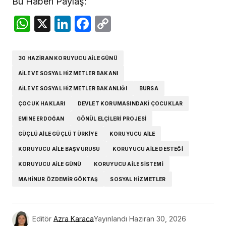
Bu Haberi Paylaş:
WhatsApp
X
LinkedIn
Facebook
Copy
Link
30 HAZIRAN KORUYUCU AILE GÜNÜ
AILE VE SOSYAL HIZMETLER BAKANI
AILE VE SOSYAL HIZMETLER BAKANLIĞI
BURSA
ÇOCUK HAKLARI
DEVLET KORUMASINDAKI ÇOCUKLAR
EMINE ERDOĞAN
GÖNÜL ELÇILERI PROJESI
GÜÇLÜ AILE GÜÇLÜ TÜRKIYE
KORUYUCU AILE
KORUYUCU AILE BAŞVURUSU
KORUYUCU AILE DESTEĞI
KORUYUCU AILE GÜNÜ
KORUYUCU AILE SISTEMI
MAHINUR ÖZDEMIR GÖKTAŞ
SOSYAL HIZMETLER
Editör
Azra Karaca
Yayınlandı
Haziran 30, 2026