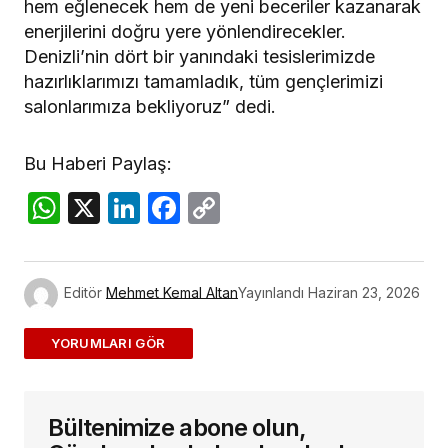
hem eğlenecek hem de yeni beceriler kazanarak
enerjilerini doğru yere yönlendirecekler.
Denizli’nin dört bir yanındaki tesislerimizde
hazırlıklarımızı tamamladık, tüm gençlerimizi
salonlarımıza bekliyoruz” dedi.
Bu Haberi Paylaş:
WhatsApp
X
LinkedIn
Facebook
Copy
Link
Editör
Mehmet Kemal Altan
Yayınlandı
Haziran 23, 2026
ADD A COMMENT
Bültenimize abone olun,
E-posta adresiniz yayınlanmayacak.
Gerekli
alanlar
*
ile işaretlenmişlerdir