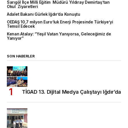
Sarıgöl İlçe Milli Eğitim Müdürü Yıldıray Demirtaş’tan
Okul Ziyaretleri
Adalet Bakanı Gürlek Iğdır’da Konuştu
OEDAŞ 10,7 milyon Euro’luk Enerji Projesinde Türkiye’yi
Temsil Edecek
Kenan Atalay: “Yeşil Vatan Yanıyorsa, Geleceğimiz de
Yanıyor”
SON HABERLER
TİGAD 13. Dijital Medya Çalıştayı Iğdır’da