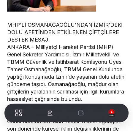
MHP’Lİ OSMANAĞAOĞLU’NDAN İZMİR’DEKİ
DOLU AFETİNDEN ETKİLENEN ÇİFTÇİLERE
DESTEK MESAJI
​ANKARA – Milliyetçi Hareket Partisi (MHP)
Genel Sekreter Yardımcısı, İzmir Milletvekili ve
TBMM Güvenlik ve İstihbarat Komisyonu Üyesi
Tamer Osmanağaoğlu, TBMM Genel Kurulunda
yaptığı konuşmada İzmir’de yaşanan dolu afetini
gündeme taşıdı. Osmanağaoğlu, mağdur olan
çiftçilerin yaralarının sarılması için ilgili kurumlara
hassasiyet çağrısında bulundu.
​”Mevsim Beklentilerinin Dışındaki Doğa Olayları
Çiftçimizi Vuruyor”
​Genel Kurulda söz alan Tamer Osmanağaoğlu,
son dönemde küresel iklim değişikliklerinin de