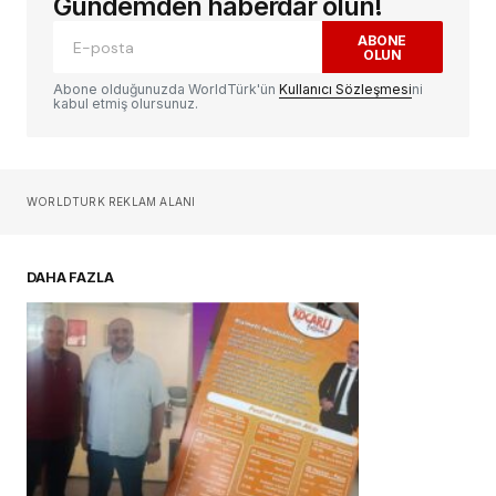
Gündemden haberdar olun!
ABONE
OLUN
Yorum
*
Abone olduğunuzda WorldTürk'ün
Kullanıcı Sözleşmesi
ni
kabul etmiş olursunuz.
Sizin adınız
*
WORLDTURK REKLAM ALANI
E-postanız
*
DAHA FAZLA
Daha sonraki yorumlarımda kullanılması için
adım, e-posta adresim ve site adresim bu
tarayıcıya kaydedilsin.