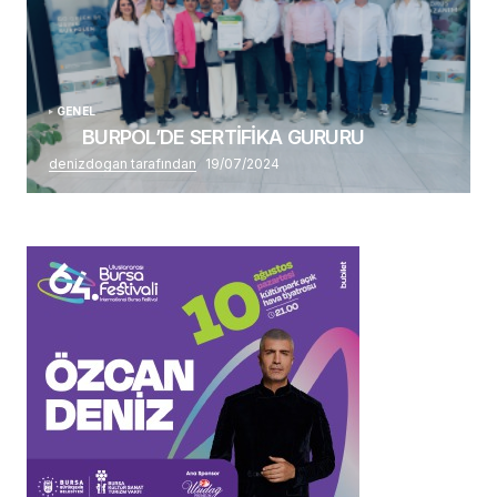
GENEL
BURPOL’DE SERTİFİKA GURURU
denizdogan tarafından
19/07/2024