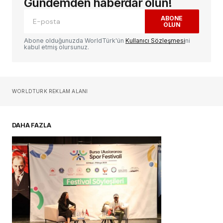
Gündemden haberdar olun!
ABONE
OLUN
Yorum
*
Abone olduğunuzda WorldTürk'ün
Kullanıcı Sözleşmesi
ni
kabul etmiş olursunuz.
Sizin adınız
*
WORLDTURK REKLAM ALANI
E-postanız
*
DAHA FAZLA
Daha sonraki yorumlarımda kullanılması için
adım, e-posta adresim ve site adresim bu
tarayıcıya kaydedilsin.