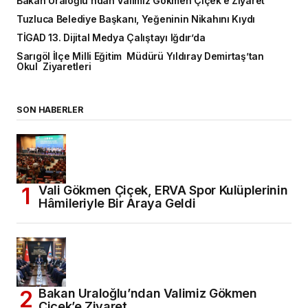
Bakan Uraloğlu’ndan Valimiz Gökmen Çiçek’e Ziyaret
Tuzluca Belediye Başkanı, Yeğeninin Nikahını Kıydı
TİGAD 13. Dijital Medya Çalıştayı Iğdır’da
Sarıgöl İlçe Milli Eğitim Müdürü Yıldıray Demirtaş’tan
Okul Ziyaretleri
SON HABERLER
Vali Gökmen Çiçek, ERVA Spor Kulüplerinin
Hâmileriyle Bir Araya Geldi
Bakan Uraloğlu’ndan Valimiz Gökmen
Çiçek’e Ziyaret