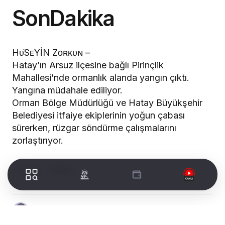
SonDakika
Hᴜ̈SᴇYİN Zᴏʀᴋᴜɴ –
Hatay’ın Arsuz ilçesine bağlı Pirinçlik
Mahallesi’nde ormanlık alanda yangın çıktı.
Yangına müdahale ediliyor.
Orman Bölge Müdürlüğü ve Hatay Büyükşehir
Belediyesi itfaiye ekiplerinin yoğun çabası
sürerken, rüzgar söndürme çalışmalarını
zorlaştırıyor.
ARSUZ
YANGIN
Editör
Hüseyin Zorkun
Yayınlandı
Nisan 20, 2025