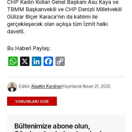
CHP Kadın Kolları Genel Başkanı Asu Kaya ve
TBMM Başkanvekili ve CHP Denizli Milletvekili
Gülizar Biçer Karaca’nın da katılımı ile
gerçekleşecek olan açılışa tüm İzmit halkı
davetli.
Bu Haberi Paylaş:
WhatsApp
X
LinkedIn
Facebook
Copy
Link
Editör
Alaattin Karahan
Yayınlandı
Nisan 21, 2025
ADD A COMMENT
Bültenimize abone olun,
E-posta adresiniz yayınlanmayacak.
Gerekli
alanlar
*
ile işaretlenmişlerdir