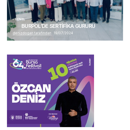
GENEL
BURPOL’DE SERTİFİKA GURURU
denizdogan tarafından
19/07/2024