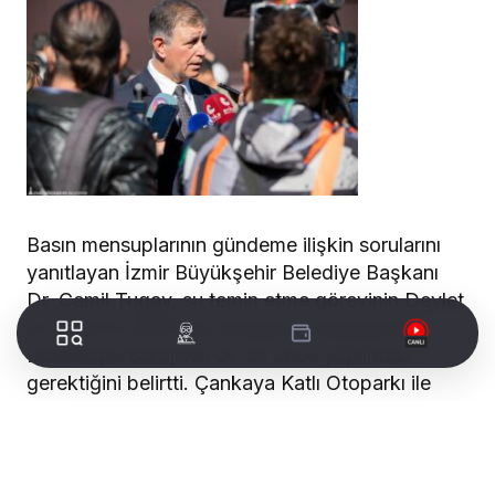
Basın mensuplarının gündeme ilişkin sorularını
yanıtlayan İzmir Büyükşehir Belediye Başkanı
Dr. Cemil Tugay, su temin etme görevinin Devlet
Su İşleri’ne (DSİ) ait olduğunu vurgulayarak
Düvertepe Barajı’nın bir an önce yapılması
gerektiğini belirtti. Çankaya Katlı Otoparkı ile
ilgili de konuşan Başkan Tugay, “Bizim yıkılsın
diye ısrarımız yok. Vakıflar Bölge Müdürlüğü ve
Ziraat Bankası güçlendirme projesini yapsın,
yıkılmasın dedik. Hala cevap bekliyoruz” dedi.