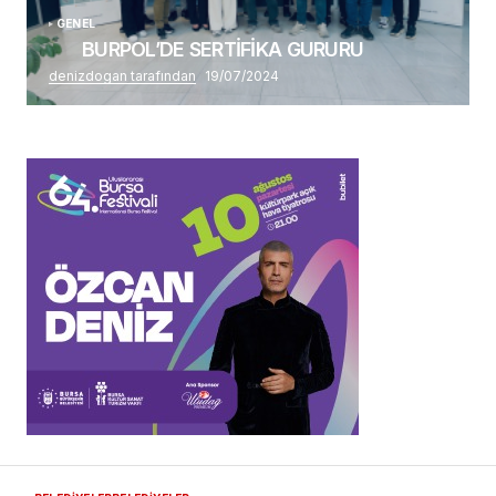
GENEL
BURPOL’DE SERTİFİKA GURURU
denizdogan tarafından
19/07/2024