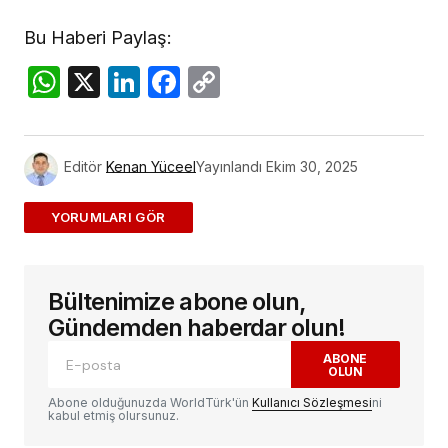
Bu Haberi Paylaş:
WhatsApp
X
LinkedIn
Facebook
Copy
Link
Editör
Kenan Yüceel
Yayınlandı
Ekim 30, 2025
ADD A COMMENT
Bültenimize abone olun,
E-posta adresiniz yayınlanmayacak.
Gerekli
alanlar
*
ile işaretlenmişlerdir
Gündemden haberdar olun!
ABONE
OLUN
Yorum
*
Abone olduğunuzda WorldTürk'ün
Kullanıcı Sözleşmesi
ni
kabul etmiş olursunuz.