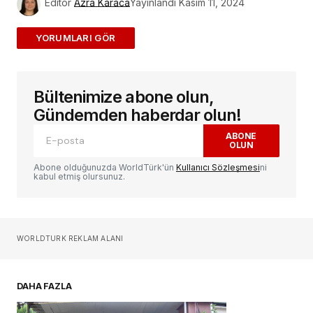
Editör
Azra Karaca
Yayınlandı
Kasım 11, 2024
ADD A COMMENT
Bültenimize abone olun,
E-posta adresiniz yayınlanmayacak.
Gerekli
alanlar
*
ile işaretlenmişlerdir
Gündemden haberdar olun!
ABONE
OLUN
Yorum
*
Abone olduğunuzda WorldTürk'ün
Kullanıcı Sözleşmesi
ni
kabul etmiş olursunuz.
Sizin adınız
*
WORLDTURK REKLAM ALANI
E-postanız
*
DAHA FAZLA