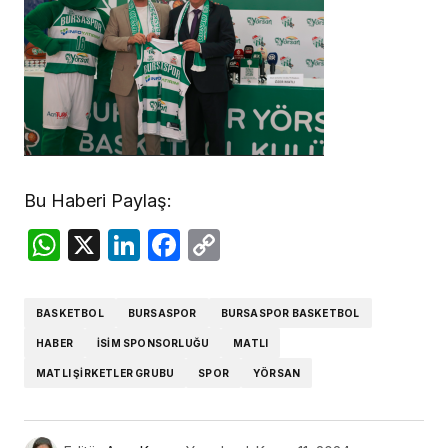
Bu Haberi Paylaş:
WhatsApp
X
LinkedIn
Facebook
Copy
Link
BASKETBOL
BURSASPOR
BURSASPOR BASKETBOL
HABER
ISIM SPONSORLUĞU
MATLI
MATLI ŞIRKETLER GRUBU
SPOR
YÖRSAN