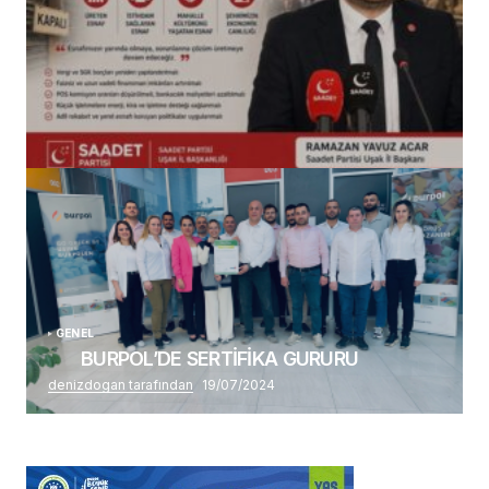
(başlıksız)
Alaattin Karahan tarafından
14/07/2026
GENEL
BURPOL’DE SERTİFİKA GURURU
denizdogan tarafından
19/07/2024