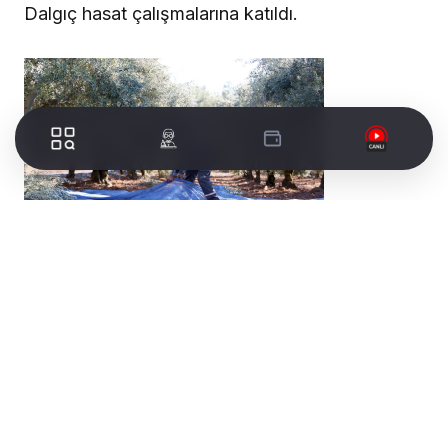
Dalgıç hasat çalışmalarına katıldı.
Açıklanan fiyatların beklentinin altında kaldığının
altını çizen Deniz Dalgıç, “Mudanya Belediyesi
olarak şu an piyasayı gözlemliyoruz. Eğer
rakamlar aşağıya giderse üreticimize destek
olmak, zeytinini biraz daha yüksek fiyattan
satabilmesi için belediye olarak satın almaya