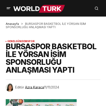
Anasayfa
BURSASPOR BASKETBOL İLE YÖRSAN İSİM
SPONSORLUĞU ANLAŞMASI YAPTI
GENEL
GÜNDEM
SPOR
BURSASPOR BASKETBOL
İLE YÖRSAN İSİM
SPONSORLUĞU
ANLAŞMASI YAPTI
Editör
Azra Karaca
11/11/2024