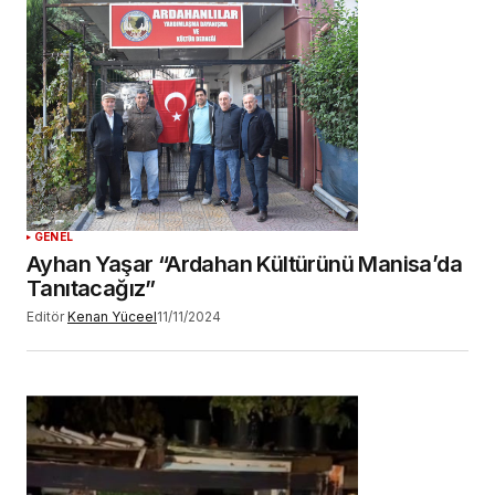
Daha sonraki yorumlarımda kullanılması için
adım, e-posta adresim ve site adresim bu
tarayıcıya kaydedilsin.
YORUM GÖNDER
GENEL
Ayhan Yaşar “Ardahan Kültürünü Manisa’da
Tanıtacağız”
Editör
Kenan Yüceel
11/11/2024