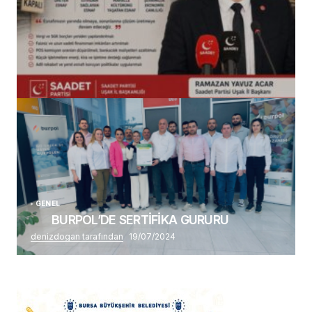
(başlıksız)
Alaattin Karahan tarafından
14/07/2026
GENEL
BURPOL’DE SERTİFİKA GURURU
denizdogan tarafından
19/07/2024