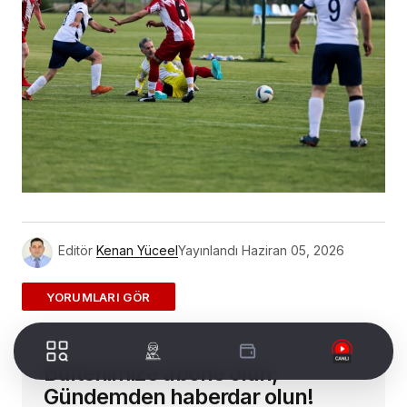
Editör
Kenan Yüceel
Yayınlandı
Haziran 05, 2026
ADD A COMMENT
Bültenimize abone olun,
E-posta adresiniz yayınlanmayacak.
Gerekli
alanlar
*
ile işaretlenmişlerdir
Gündemden haberdar olun!