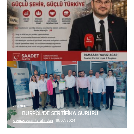
(başlıksız)
Alaattin Karahan tarafından
14/07/2026
GENEL
BURPOL’DE SERTİFİKA GURURU
denizdogan tarafından
19/07/2024