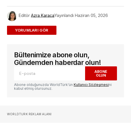
Editör
Azra Karaca
Yayınlandı
Haziran 05, 2026
ADD A COMMENT
Bültenimize abone olun,
E-posta adresiniz yayınlanmayacak.
Gerekli
alanlar
*
ile işaretlenmişlerdir
Gündemden haberdar olun!
ABONE
OLUN
Yorum
*
Abone olduğunuzda WorldTürk'ün
Kullanıcı Sözleşmesi
ni
kabul etmiş olursunuz.
Sizin adınız
*
WORLDTURK REKLAM ALANI
E-postanız
*