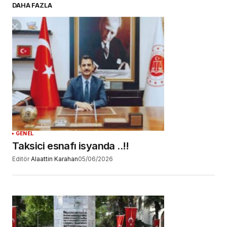
DAHA FAZLA
Daha sonraki yorumlarımda kullanılması için
adım, e-posta adresim ve site adresim bu
tarayıcıya kaydedilsin.
YORUM GÖNDER
GENEL
Taksici esnafı isyanda ..!!
Editör
Alaattin Karahan
05/06/2026