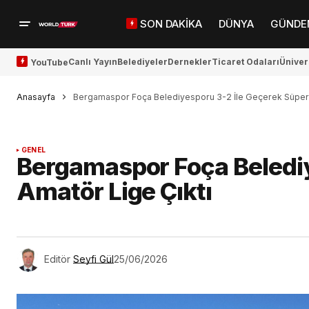
SON DAKİKA
DÜNYA
GÜNDE
Canlı Yayın
Belediyeler
Dernekler
Ticaret Odaları
Üniver
YouTube
Anasayfa
Bergamaspor Foça Belediyesporu 3-2 İle Geçerek Süper 
GENEL
Bergamaspor Foça Belediy
Amatör Lige Çıktı
Editör
Seyfi Gül
25/06/2026