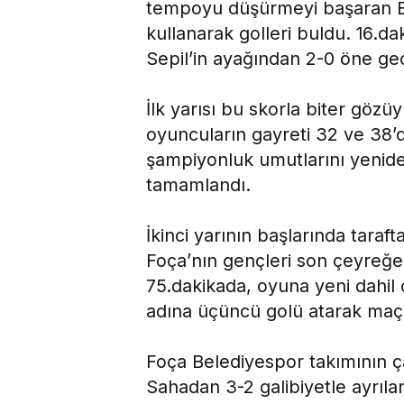
tempoyu düşürmeyi başaran B
kullanarak golleri buldu. 16.d
Sepil’in ayağından 2-0 öne geç
İlk yarısı bu skorla biter göz
oyuncuların gayreti 32 ve 38’
şampiyonluk umutlarını yeniden
tamamlandı.
İkinci yarının başlarında taraf
Foça’nın gençleri son çeyreğe
75.dakikada, oyuna yeni dahi
adına üçüncü golü atarak maçın
Foça Belediyespor takımının ç
Sahadan 3-2 galibiyetle ayrı