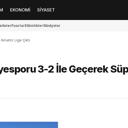
M
EKONOMİ
SİYASET
siteler
Fuarlar
Etkinlikler
Stüdyolar
Amatör Lige Çıktı
esporu 3-2 İle Geçerek Sü