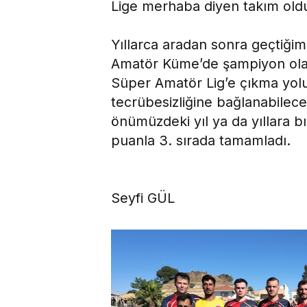
Lige merhaba diyen takım old
Yıllarca aradan sonra geçtiğimiz
Amatör Küme’de şampiyon olar
Süper Amatör Lig’e çıkma yolu
tecrübesizliğine bağlanabilec
önümüzdeki yıl ya da yıllara 
puanla 3. sırada tamamladı.
Seyfi GÜL