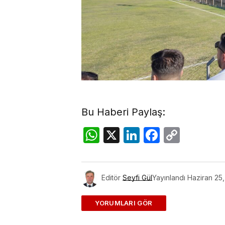
Bu Haberi Paylaş:
WhatsApp
X
LinkedIn
Facebo
Copy
Link
Editör
Seyfi Gül
Yayınlandı
Haziran 25
ADD A COMMENT