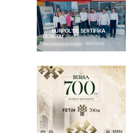
GENEL
BURPOL’DE SERTİFİKA
GURURU
denizdogan tarafından
19/07/2024