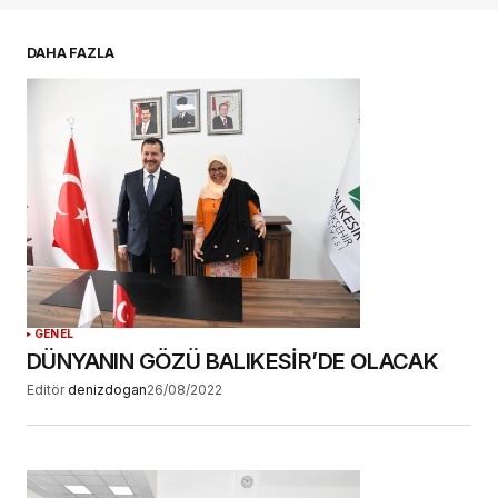
E-postanız
*
DAHA FAZLA
Daha sonraki yorumlarımda kullanılması için
adım, e-posta adresim ve site adresim bu
tarayıcıya kaydedilsin.
YORUM GÖNDER
GENEL
DÜNYANIN GÖZÜ BALIKESİR’DE OLACAK
Editör
denizdogan
26/08/2022