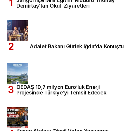
Sarıgöl İlçe Milli Eğitim Müdürü Yıldıray
Demirtaş’tan Okul Ziyaretleri
Adalet Bakanı Gürlek Iğdır’da Konuştu
OEDAŞ 10,7 milyon Euro’luk Enerji
Projesinde Türkiye’yi Temsil Edecek
Kenan Atalay: “Yeşil Vatan Yanıyorsa,