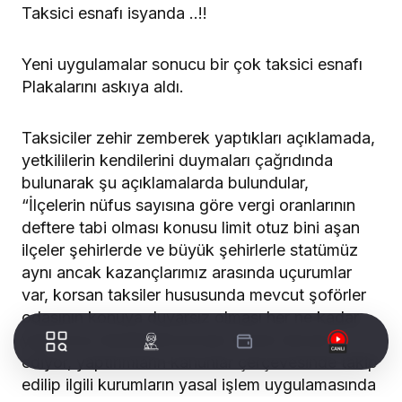
Taksici esnafı isyanda ..!!
Yeni uygulamalar sonucu bir çok taksici esnafı
Plakalarını askıya aldı.
Taksiciler zehir zemberek yaptıkları açıklamada,
yetkililerin kendilerini duymaları çağrıdında
bulunarak şu açıklamalarda bulundular,
“İlçelerin nüfus sayısına göre vergi oranlarının
deftere tabi olması konusu limit otuz bini aşan
ilçeler şehirlerde ve büyük şehirlerle statümüz
aynı ancak kazançlarımız arasında uçurumlar
var, korsan taksiler hususunda mevcut şoförler
odasının konuya duyarsız olması her ne kadar
yapıyoruz deselerde korsan düzen devam
ediyor, yaptırımların kanunlar çerçevesinde takip
edilip ilgili kurumların yasal işlem uygulamasında