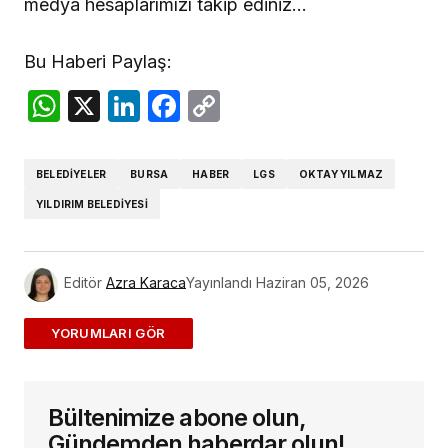
medya hesaplarımızı takip ediniz…
Bu Haberi Paylaş:
WhatsApp
X
LinkedIn
Facebook
Copy
Link
BELEDIYELER
BURSA
HABER
LGS
OKTAY YILMAZ
YILDIRIM BELEDIYESI
Editör
Azra Karaca
Yayınlandı
Haziran 05, 2026
ADD A COMMENT
Bültenimize abone olun,
E-posta adresiniz yayınlanmayacak.
Gerekli
alanlar
*
ile işaretlenmişlerdir
Gündemden haberdar olun!