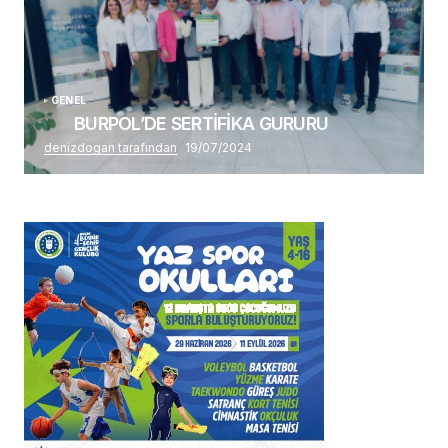
GENEL
BURPOL’DE SERTİFİKA GURURU
denizdogan tarafından
19/07/2024