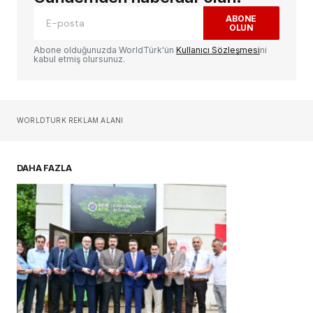
ABONE
OLUN
Yorum
*
Abone olduğunuzda WorldTürk'ün
Kullanıcı Sözleşmesi
ni
kabul etmiş olursunuz.
Sizin adınız
*
WORLDTURK REKLAM ALANI
E-postanız
*
DAHA FAZLA
Daha sonraki yorumlarımda kullanılması için
adım, e-posta adresim ve site adresim bu
tarayıcıya kaydedilsin.