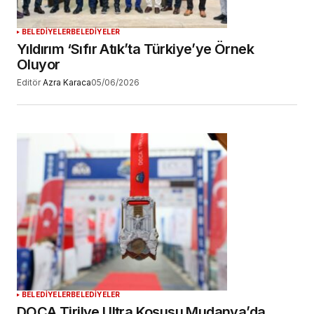
YORUM GÖNDER
BELEDİYELER
BELEDİYELER
Yıldırım ‘Sıfır Atık’ta Türkiye’ye Örnek
Oluyor
Editör
Azra Karaca
05/06/2026
BELEDİYELER
BELEDİYELER
DOCA Tirilye Ultra Koşusu Mudanya’da