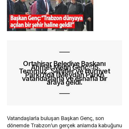
Ortahisar Belediye Başkanı
Ahmet Metin Genç; 15
Temmuz, Şehitler ve Hürriyet
Parkı’nda (Meydan Parkı)
vatandaşlarla ve esnafla bir
araya geldi.
Vatandaşlarla buluşan Başkan Genç, son
dönemde Trabzon’un gerçek anlamda kabuğunu