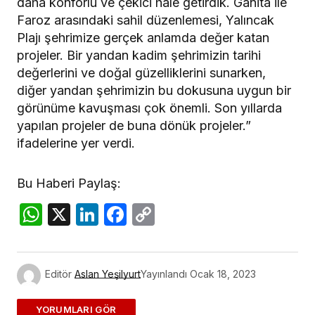
daha konforlu ve çekici hale getirdik. Ganita ile
Faroz arasındaki sahil düzenlemesi, Yalıncak
Plajı şehrimize gerçek anlamda değer katan
projeler. Bir yandan kadim şehrimizin tarihi
değerlerini ve doğal güzelliklerini sunarken,
diğer yandan şehrimizin bu dokusuna uygun bir
görünüme kavuşması çok önemli. Son yıllarda
yapılan projeler de buna dönük projeler.”
ifadelerine yer verdi.
Bu Haberi Paylaş:
WhatsApp
X
LinkedIn
Facebook
Copy
Link
Editör
Aslan Yeşilyurt
Yayınlandı
Ocak 18, 2023
ADD A COMMENT