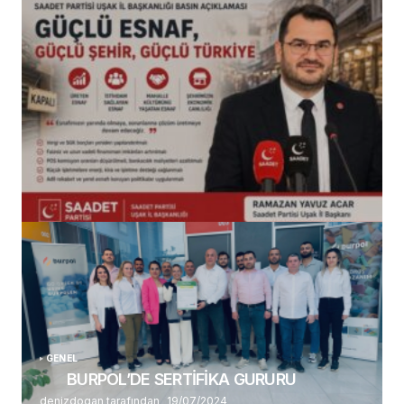
(başlıksız)
Alaattin Karahan tarafından
14/07/2026
GENEL
BURPOL’DE SERTİFİKA GURURU
denizdogan tarafından
19/07/2024