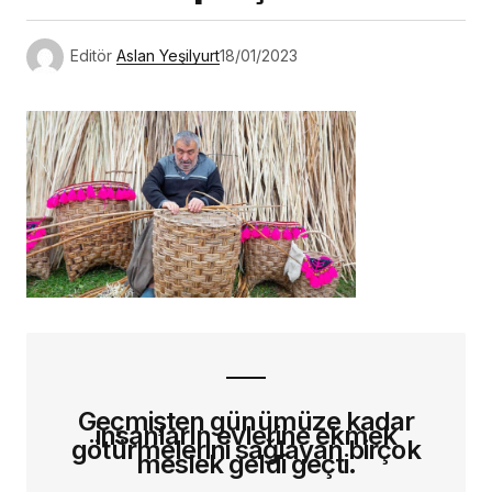
Editör
Aslan Yeşilyurt
18/01/2023
Geçmişten günümüze kadar
insanların evlerine ekmek
götürmelerini sağlayan birçok
meslek geldi geçti.