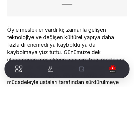
Öyle meslekler vardı ki; zamanla gelişen
teknolojiye ve değişen kültürel yapıya daha
fazla direnemedi ya kayboldu ya da
kaybolmaya yüz tuttu. Günümüze dek
ulaşamayan mesleklerin yanı sıra bazı meslekler
hala geçen yıllara ve gelişen teknolojiye rağmen
inatla, aşkla, sevgiyle, bin bir emekle ve
mücadeleyle ustaları tarafından sürdürülmeye
devam ediliyor.
Sevgili hemşerilerim;
WORLDTURK REKLAM ALANI