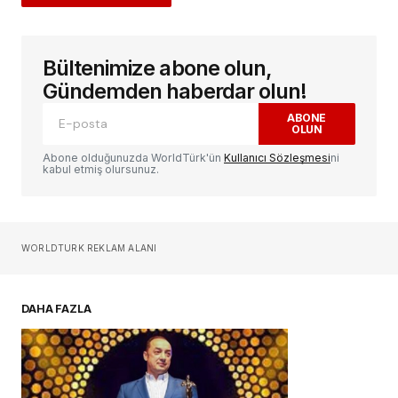
Bültenimize abone olun,
E-posta adresiniz yayınlanmayacak.
Gerekli
alanlar
*
ile işaretlenmişlerdir
Gündemden haberdar olun!
ABONE
OLUN
Yorum
*
Abone olduğunuzda WorldTürk'ün
Kullanıcı Sözleşmesi
ni
kabul etmiş olursunuz.
Sizin adınız
*
WORLDTURK REKLAM ALANI
E-postanız
*
DAHA FAZLA
Daha sonraki yorumlarımda kullanılması için
adım, e-posta adresim ve site adresim bu
tarayıcıya kaydedilsin.