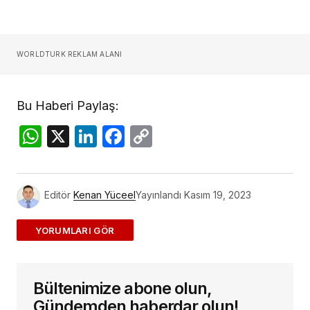
WORLDTURK REKLAM ALANI
Bu Haberi Paylaş:
WhatsApp
X
LinkedIn
Facebook
Copy
Link
Editör
Kenan Yüceel
Yayınlandı
Kasım 19, 2023
ADD A COMMENT
Bültenimize abone olun,
E-posta adresiniz yayınlanmayacak.
Gerekli
alanlar
*
ile işaretlenmişlerdir
Gündemden haberdar olun!