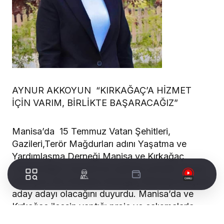
AYNUR AKKOYUN “KIRKAĞAÇ’A HİZMET
İÇİN VARIM, BİRLİKTE BAŞARACAĞIZ”
Manisa’da 15 Temmuz Vatan Şehitleri,
Gazileri,Terör Mağdurları adını Yaşatma ve
Yardımlaşma Derneği Manisa ve Kırkağaç
Temsilciliğini başarılı bir şekilde yürüten Aynur
Akkoyun AK Partiden Kırkağaç Belediye Başkan
aday adayı olacağını duyurdu. Manisa’da ve
Kırkağaç ilçesin yaptığı proje ve çalışmalarla
adından sıkça söz ettiren Aynur Akkoyun “Beni