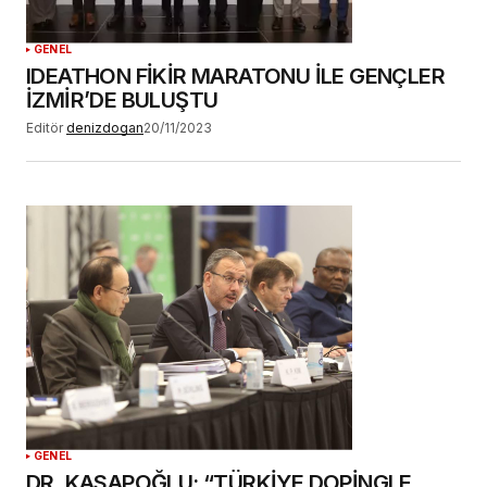
YORUM GÖNDER
GENEL
IDEATHON FİKİR MARATONU İLE GENÇLER
İZMİR’DE BULUŞTU
Editör
denizdogan
20/11/2023
GENEL
DR. KASAPOĞLU: “TÜRKİYE DOPİNGLE