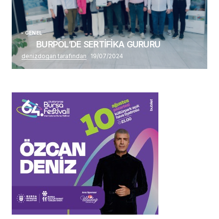
GENEL
BURPOL’DE SERTİFİKA GURURU
denizdogan tarafından
19/07/2024