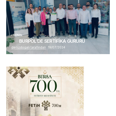
GENEL
BURPOL’DE SERTİFİKA GURURU
denizdogan tarafından
19/07/2024