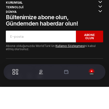
KURUMSAL
TEKNOLOJİ
DÜNYA
Bültenimize abone olun,
Gündemden haberdar olun!
ABONE
OLUN
Abone olduğunuzda WorldTürk'ün
Kullanıcı Sözleşmesi
ni kabul
etmiş olursunuz.
© 2024 WorldTurk. Tüm Hakları Saklıdır. - Tasarım & Geliştirme :
Volion's