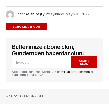
Link
Editör
Aslan Yeşilyurt
Yayınlandı
Mayıs 01, 2022
ADD A COMMENT
Bültenimize abone olun,
E-posta adresiniz yayınlanmayacak.
Gerekli
alanlar
*
ile işaretlenmişlerdir
Gündemden haberdar olun!
ABONE
OLUN
Yorum
*
Abone olduğunuzda WorldTürk'ün
Kullanıcı Sözleşmesi
ni
kabul etmiş olursunuz.
Sizin adınız
*
WORLDTURK REKLAM ALANI