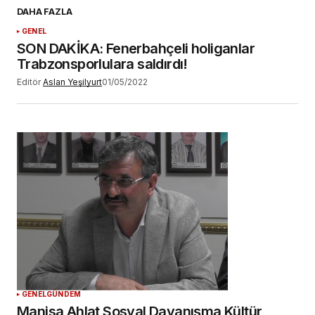
E-postanız
*
DAHA FAZLA
GENEL
Daha sonraki yorumlarımda kullanılması için
SON DAKİKA: Fenerbahçeli holiganlar
adım, e-posta adresim ve site adresim bu
Trabzonsporlulara saldırdı!
tarayıcıya kaydedilsin.
Editör
Aslan Yeşilyurt
01/05/2022
YORUM GÖNDER
GENEL
GÜNDEM
Manisa Ahlat Sosyal Dayanışma Kültür