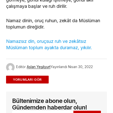
çalışmaya başlar ve ruh dirilir.
Namaz dinin, oruç ruhun, zekât da Müslüman
toplumun direğidir.
Namazsız din, oruçsuz ruh ve zekâtsız
Müslüman toplum ayakta duramaz, yıkılır.
Editör
Aslan Yeşilyurt
Yayınlandı
Nisan 30, 2022
ADD A COMMENT
Bültenimize abone olun,
E-posta adresiniz yayınlanmayacak.
Gerekli
alanlar
*
ile işaretlenmişlerdir
Gündemden haberdar olun!