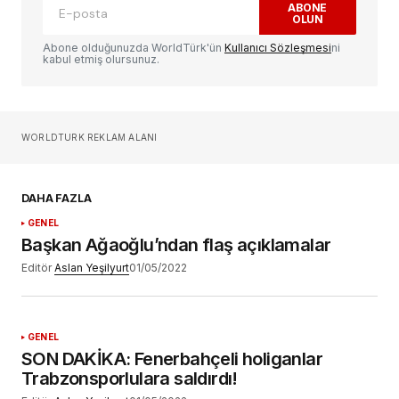
ABONE
OLUN
Yorum
*
Abone olduğunuzda WorldTürk'ün
Kullanıcı Sözleşmesi
ni
kabul etmiş olursunuz.
Sizin adınız
*
WORLDTURK REKLAM ALANI
E-postanız
*
DAHA FAZLA
GENEL
Daha sonraki yorumlarımda kullanılması için
Başkan Ağaoğlu’ndan flaş açıklamalar
adım, e-posta adresim ve site adresim bu
tarayıcıya kaydedilsin.
Editör
Aslan Yeşilyurt
01/05/2022
YORUM GÖNDER
GENEL
SON DAKİKA: Fenerbahçeli holiganlar
Trabzonsporlulara saldırdı!