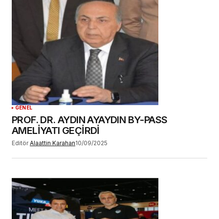
Daha sonraki yorumlarımda kullanılması için
adım, e-posta adresim ve site adresim bu
tarayıcıya kaydedilsin.
YORUM GÖNDER
GENEL
PROF. DR. AYDIN AYAYDIN BY-PASS
AMELİYATI GEÇİRDİ
Editör
Alaattin Karahan
10/09/2025