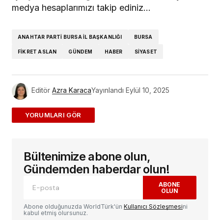
medya hesaplarımızı takip ediniz…
ANAHTAR PARTI BURSA IL BAŞKANLIĞI
BURSA
FIKRET ASLAN
GÜNDEM
HABER
SIYASET
Editör
Azra Karaca
Yayınlandı
Eylül 10, 2025
ADD A COMMENT
Bültenimize abone olun,
E-posta adresiniz yayınlanmayacak.
Gerekli
alanlar
*
ile işaretlenmişlerdir
Gündemden haberdar olun!
ABONE
OLUN
Yorum
*
Abone olduğunuzda WorldTürk'ün
Kullanıcı Sözleşmesi
ni
kabul etmiş olursunuz.