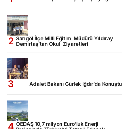
Sarıgöl İlçe Milli Eğitim Müdürü Yıldıray
Demirtaş’tan Okul Ziyaretleri
Adalet Bakanı Gürlek Iğdır’da Konuştu
OEDAŞ 10,7 milyon Euro’luk Enerji