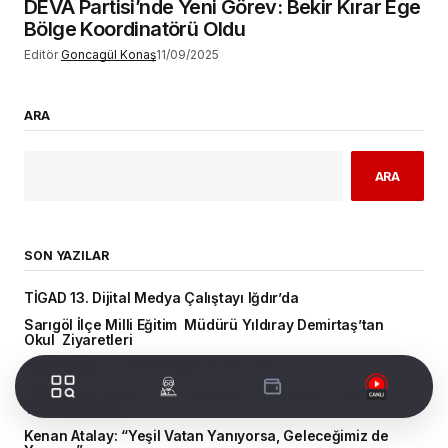
DEVA Partisi’nde Yeni Görev: Bekir Kırar Ege
Bölge Koordinatörü Oldu
Editör
Goncagül Konaş
11/09/2025
ARA
ARA
SON YAZILAR
TİGAD 13. Dijital Medya Çalıştayı Iğdır’da
Sarıgöl İlçe Milli Eğitim Müdürü Yıldıray Demirtaş’tan
Okul Ziyaretleri
Adalet Bakanı Gürlek Iğdır’da Konuştu
OEDAŞ 10,7 milyon Euro’luk Enerji Projesinde Türkiye’yi
Temsil Edecek
Kenan Atalay: “Yeşil Vatan Yanıyorsa, Geleceğimiz de