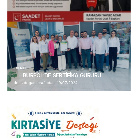
(başlıksız)
Alaattin Karahan tarafından
14/07/2026
GENEL
BURPOL’DE SERTİFİKA GURURU
denizdogan tarafından
19/07/2024