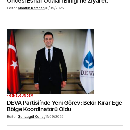
Öncesi Esnaf Odaları Birliği’ne Ziyaret.
Editör
Alaattin Karahan
10/09/2025
GENEL
GÜNDEM
DEVA Partisi’nde Yeni Görev: Bekir Kırar Ege
Bölge Koordinatörü Oldu
Editör
Goncagül Konaş
11/09/2025