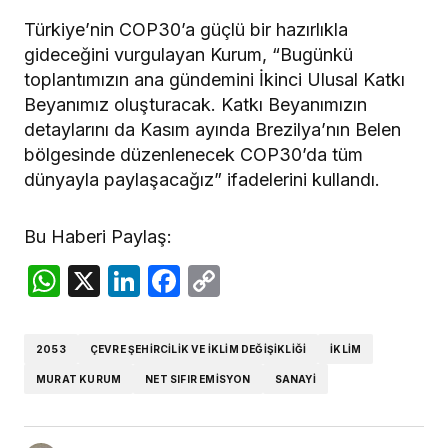
Türkiye’nin COP30’a güçlü bir hazırlıkla
gideceğini vurgulayan Kurum, “Bugünkü
toplantımızın ana gündemini İkinci Ulusal Katkı
Beyanımız oluşturacak. Katkı Beyanımızın
detaylarını da Kasım ayında Brezilya’nın Belen
bölgesinde düzenlenecek COP30’da tüm
dünyayla paylaşacağız” ifadelerini kullandı.
Bu Haberi Paylaş:
WhatsApp
X
LinkedIn
Facebook
Copy
Link
2053
ÇEVRE ŞEHİRCİLİK VE İKLİM DEĞİŞİKLİĞİ
İKLİM
MURAT KURUM
NET SIFIR EMİSYON
SANAYİ