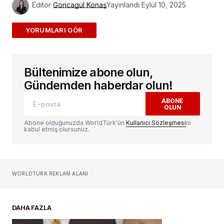
Editör
Goncagül Konaş
Yayınlandı
Eylül 10, 2025
ADD A COMMENT
Bültenimize abone olun,
E-posta adresiniz yayınlanmayacak.
Gerekli
alanlar
*
ile işaretlenmişlerdir
Gündemden haberdar olun!
ABONE
OLUN
Yorum
*
Abone olduğunuzda WorldTürk'ün
Kullanıcı Sözleşmesi
ni
kabul etmiş olursunuz.
Sizin adınız
*
WORLDTURK REKLAM ALANI
E-postanız
*
DAHA FAZLA