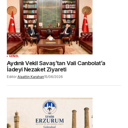
adım, e-posta adresim ve site adresim bu
tarayıcıya kaydedilsin.
YORUM GÖNDER
GENEL
Aydınlı Vekil Savaş’tan Vali Canbolat’a
İadeyi Nezaket Ziyareti
Editör
Alaattin Karahan
15/06/2026