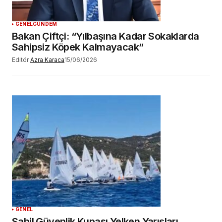
GENEL
GÜNDEM
Bakan Çiftçi: “Yılbaşına Kadar Sokaklarda
Sahipsiz Köpek Kalmayacak”
Editör
Azra Karaca
15/06/2026
GENEL
Sahil Güvenlik Kupası Yelken Yarışları