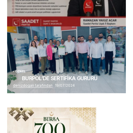
(başlıksız)
Alaattin Karahan tarafından
14/07/2026
GENEL
BURPOL’DE SERTİFİKA GURURU
denizdogan tarafından
19/07/2024