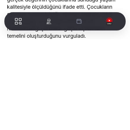
kalitesiyle ölçüldüğünü ifade etti. Çocukların
güvenle oynayabildiği, ailelerin huzurla vakit
geçirebildiği ve herkesin kendisini ait
hissedebildiği şehirlerin güçlü toplumların
temelini oluşturduğunu vurguladı.
Yapılan araştırmaların, birçok çocuğun güvenli
ve kaliteli oyun alanlarına erişimde zorluk
yaşadığını ortaya koyduğunu belirten Acar,
mahalleler arasındaki park dağılımı eşitsizlikleri,
bakım eksiklikleri, güvenlik sorunları ve engelli
çocuklara uygun alanların yetersizliğinin önemli
bir problem olduğunu söyledi.
“Oyun çocuklarımız için temel bir haktır” diyen
Acar, çocukların fiziksel, zihinsel ve sosyal
gelişimlerini destekleyen güvenli oyun alanlarının
oluşturulmasının yerel yönetimlerin öncelikli
görevlerinden biri olması gerektiğini ifade etti.