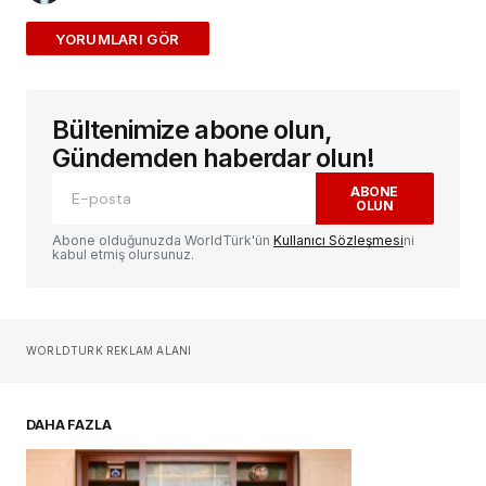
ADD A COMMENT
Bültenimize abone olun,
E-posta adresiniz yayınlanmayacak.
Gerekli
alanlar
*
ile işaretlenmişlerdir
Gündemden haberdar olun!
ABONE
OLUN
Yorum
*
Abone olduğunuzda WorldTürk'ün
Kullanıcı Sözleşmesi
ni
kabul etmiş olursunuz.
Sizin adınız
*
WORLDTURK REKLAM ALANI
E-postanız
*
DAHA FAZLA
Daha sonraki yorumlarımda kullanılması için