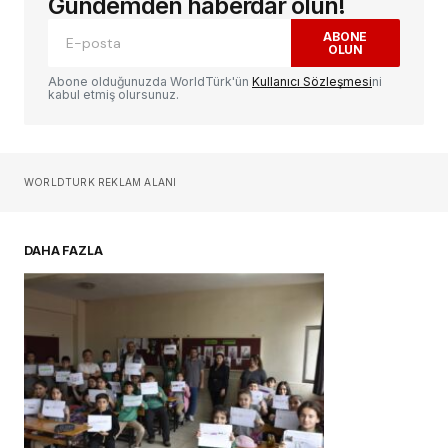
Gündemden haberdar olun!
ABONE
OLUN
Yorum
*
Abone olduğunuzda WorldTürk'ün
Kullanıcı Sözleşmesi
ni
kabul etmiş olursunuz.
Sizin adınız
*
WORLDTURK REKLAM ALANI
E-postanız
*
DAHA FAZLA
Daha sonraki yorumlarımda kullanılması için
adım, e-posta adresim ve site adresim bu
tarayıcıya kaydedilsin.