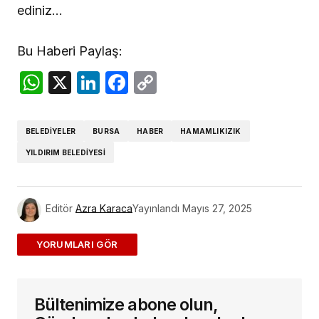
ediniz…
Bu Haberi Paylaş:
WhatsApp
X
LinkedIn
Facebook
Copy
Link
BELEDIYELER
BURSA
HABER
HAMAMLIKIZIK
YILDIRIM BELEDIYESI
Editör
Azra Karaca
Yayınlandı
Mayıs 27, 2025
ADD A COMMENT
Bültenimize abone olun,
E-posta adresiniz yayınlanmayacak.
Gerekli
alanlar
*
ile işaretlenmişlerdir