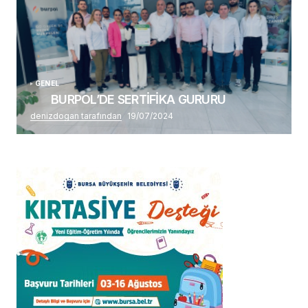
GENEL
BURPOL’DE SERTİFİKA GURURU
denizdogan tarafından
19/07/2024