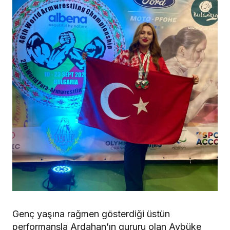
Genç yaşına rağmen gösterdiği üstün
performansla Ardahan’ın gururu olan Aybüke