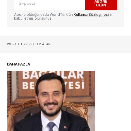
ABONE
OLUN
Yorum
*
Abone olduğunuzda WorldTürk'ün
Kullanıcı Sözleşmesi
ni
kabul etmiş olursunuz.
Sizin adınız
*
WORLDTURK REKLAM ALANI
E-postanız
*
DAHA FAZLA
Daha sonraki yorumlarımda kullanılması için
adım, e-posta adresim ve site adresim bu
tarayıcıya kaydedilsin.
YORUM GÖNDER