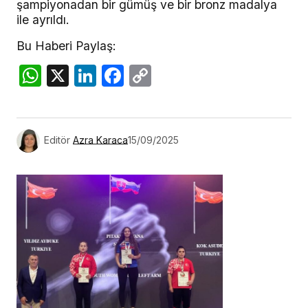
şampiyonadan bir gümüş ve bir bronz madalya
ile ayrıldı.
Bu Haberi Paylaş:
WhatsApp
X
LinkedIn
Facebook
Copy
Link
Editör
Azra Karaca
15/09/2025