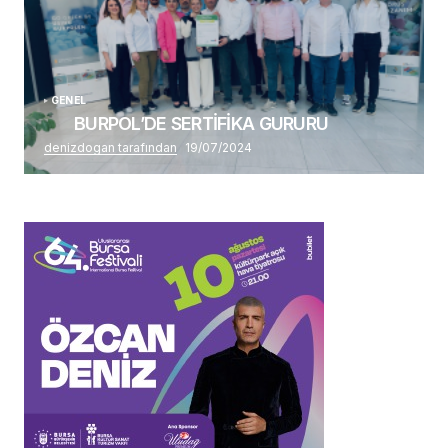
GENEL
BURPOL’DE SERTİFİKA GURURU
denizdogan tarafından
19/07/2024