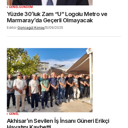
GENEL
GÜNDEM
Yüzde 30’luk Zam “U” Logolu Metro ve
Marmaray’da Geçerli Olmayacak
Editör
Goncagül Konaş
15/09/2025
GENEL
Akhisar’ın Sevilen İş İnsanı Güneri Erikçi
Hayatını Kaybetti