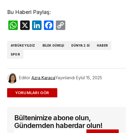
Bu Haberi Paylaş:
WhatsApp
X
LinkedIn
Facebook
Copy
Link
AYBÜKE YILDIZ
BILEK GÜREŞI
DÜNYA 2.SI
HABER
SPOR
Editör
Azra Karaca
Yayınlandı
Eylül 15, 2025
ADD A COMMENT
Bültenimize abone olun,
E-posta adresiniz yayınlanmayacak.
Gerekli
alanlar
*
ile işaretlenmişlerdir
Gündemden haberdar olun!