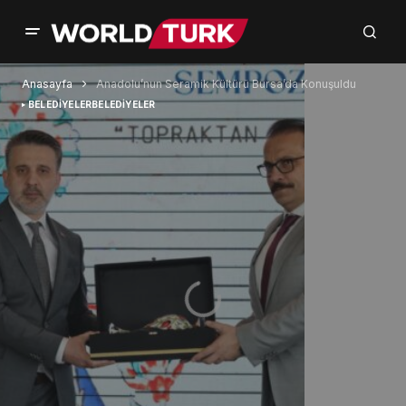
Anasayfa
Anadolu’nun Seramik Kültürü Bursa’da Konuşuldu
BELEDİYELER
BELEDİYELER