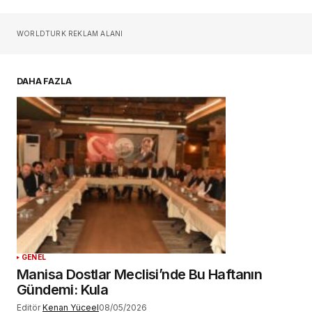
Sizin adınız
*
WORLDTURK REKLAM ALANI
E-postanız
*
DAHA FAZLA
Daha sonraki yorumlarımda kullanılması için
adım, e-posta adresim ve site adresim bu
tarayıcıya kaydedilsin.
YORUM GÖNDER
GENEL
Manisa Dostlar Meclisi’nde Bu Haftanın
Gündemi: Kula
Editör
Kenan Yüceel
08/05/2026