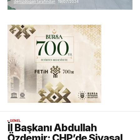
denizdogan tarafından
19/07/2024
GENEL
İl Başkanı Abdullah
Özdemir: CHP’de Siyasal