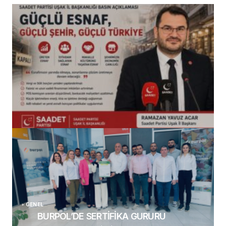
(başlıksız)
Alaattin Karahan tarafından
14/07/2026
GENEL
BURPOL’DE SERTİFİKA GURURU