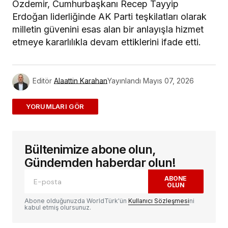
Özdemir, Cumhurbaşkanı Recep Tayyip
Erdoğan liderliğinde AK Parti teşkilatları olarak
milletin güvenini esas alan bir anlayışla hizmet
etmeye kararlılıkla devam ettiklerini ifade etti.
Editör
Alaattin Karahan
Yayınlandı
Mayıs 07, 2026
ADD A COMMENT
Bültenimize abone olun,
E-posta adresiniz yayınlanmayacak.
Gerekli
alanlar
*
ile işaretlenmişlerdir
Gündemden haberdar olun!
ABONE
OLUN
Yorum
*
Abone olduğunuzda WorldTürk'ün
Kullanıcı Sözleşmesi
ni
kabul etmiş olursunuz.