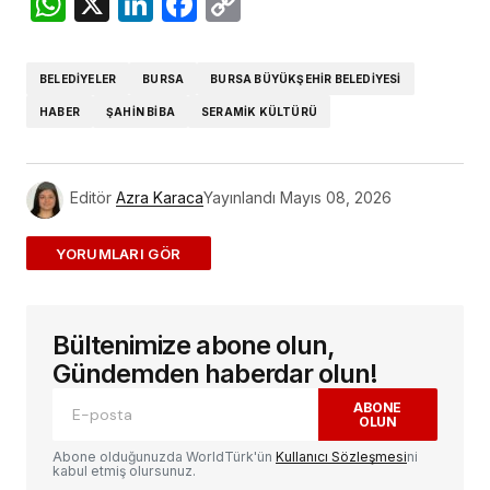
WhatsApp
X
LinkedIn
Facebook
Copy
Link
BELEDIYELER
BURSA
BURSA BÜYÜKŞEHIR BELEDIYESI
HABER
ŞAHIN BIBA
SERAMIK KÜLTÜRÜ
Editör
Azra Karaca
Yayınlandı
Mayıs 08, 2026
ADD A COMMENT
Bültenimize abone olun,
E-posta adresiniz yayınlanmayacak.
Gerekli
alanlar
*
ile işaretlenmişlerdir
Gündemden haberdar olun!
ABONE
OLUN
Yorum
*
Abone olduğunuzda WorldTürk'ün
Kullanıcı Sözleşmesi
ni
kabul etmiş olursunuz.