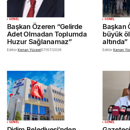
GENEL
GENEL
Başkan Özeren “Gelirde
Başkan 
Adet Olmadan Toplumda
büyük öl
Huzur Sağlanamaz”
altında”
Editör
Kenan Yüceel
07/07/2026
Editör
Kenan Yü
GENEL
GENEL
Didim Belediyesi’nden
Gazeteci