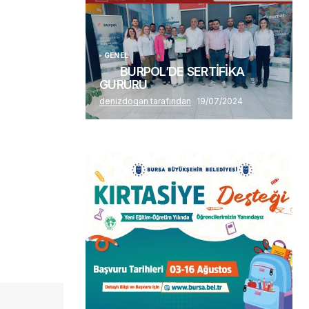
GENEL
BURPOL’DE SERTİFİKA
GURURU
denizdogan tarafından
19/07/2024