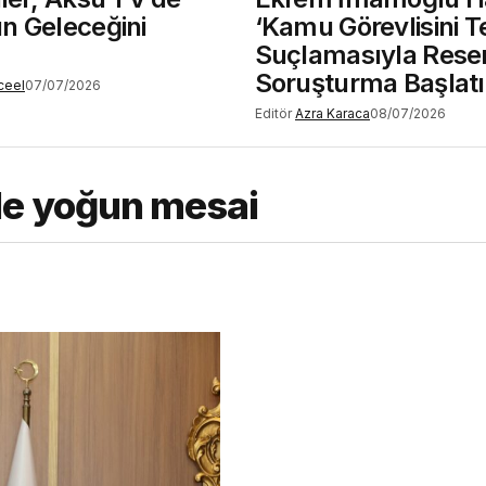
n Geleceğini
‘Kamu Görevlisini T
Suçlamasıyla Rese
Soruşturma Başlatı
ceel
07/07/2026
Editör
Azra Karaca
08/07/2026
e yoğun mesai