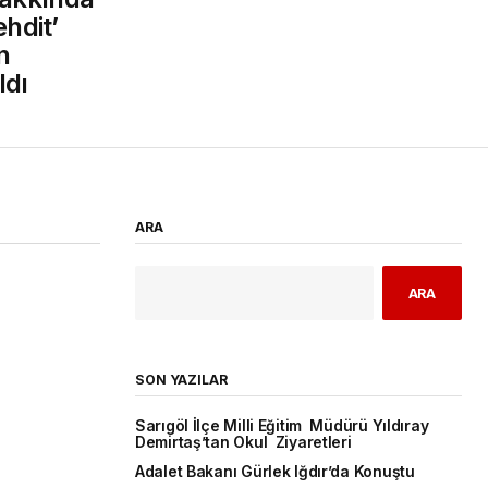
ehdit’
n
ldı
ARA
ARA
SON YAZILAR
Sarıgöl İlçe Milli Eğitim Müdürü Yıldıray
Demirtaş’tan Okul Ziyaretleri
Adalet Bakanı Gürlek Iğdır’da Konuştu