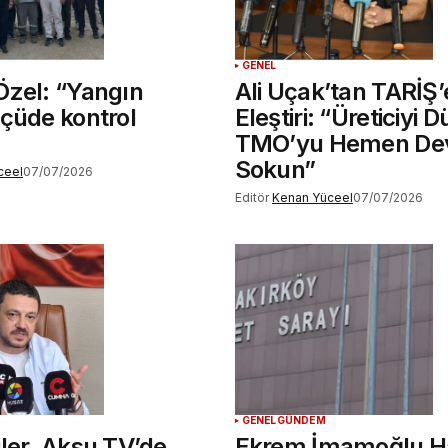
GENEL
Özel: “Yangın
Ali Uçak’tan TARİŞ’
çüde kontrol
Eleştiri: “Üreticiyi
TMO’yu Hemen De
Sokun”
ceel
07/07/2026
Editör
Kenan Yüceel
07/07/2026
GENEL
GÜNDEM
ler, Aksu TV’de
Ekrem İmamoğlu H