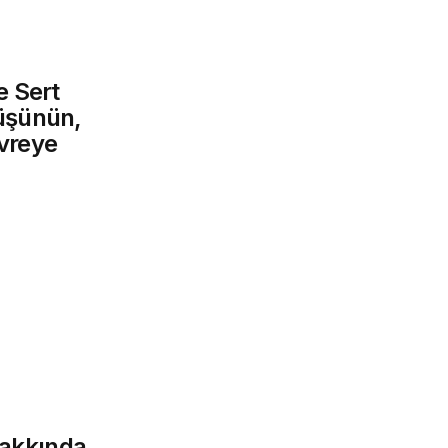
e Sert
 Düşünün,
vreye
akkında