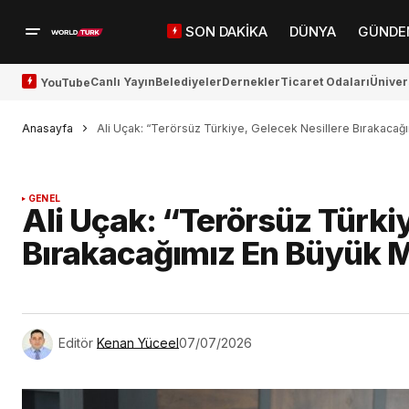
SON DAKİKA
DÜNYA
GÜNDE
Canlı Yayın
Belediyeler
Dernekler
Ticaret Odaları
Üniver
YouTube
Anasayfa
Ali Uçak: “Terörsüz Türkiye, Gelecek Nesillere Bırakacağ
GENEL
Ali Uçak: “Terörsüz Türkiy
Bırakacağımız En Büyük M
Editör
Kenan Yüceel
07/07/2026