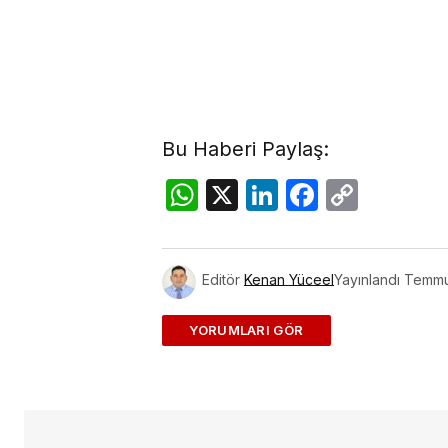
Bu Haberi Paylaş:
WhatsApp
X
LinkedIn
Facebo
Copy
Link
Editör
Kenan Yüceel
Yayınlandı
Temmu
ADD A COMMENT
E-posta adresiniz yayınlanmayac