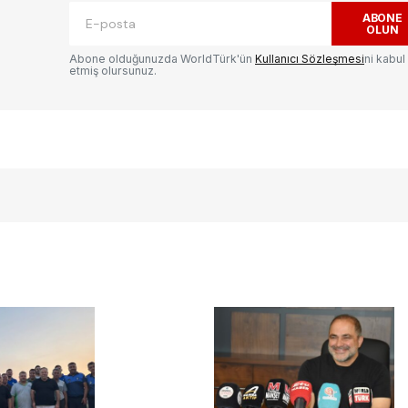
ABONE
OLUN
Abone olduğunuzda WorldTürk'ün
Kullanıcı Sözleşmesi
ni kabul
etmiş olursunuz.
E-postanız
*
ılması
te
.