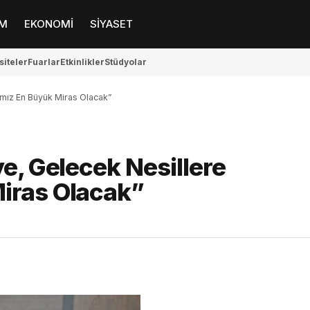
M
EKONOMİ
SİYASET
siteler
Fuarlar
Etkinlikler
Stüdyolar
ımız En Büyük Miras Olacak”
e, Gelecek Nesillere
iras Olacak”