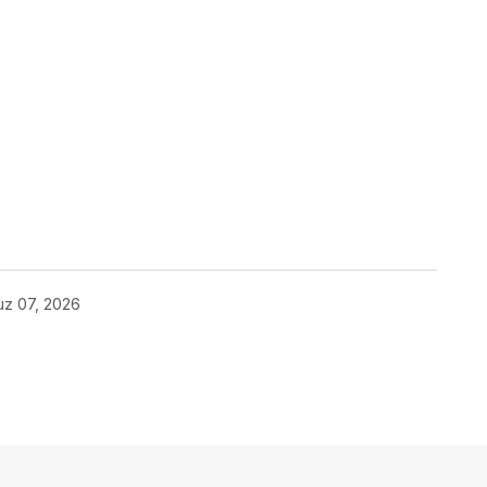
ok
z 07, 2026
ak.
Gerekli alanlar
*
ile işaretlenmişlerdir