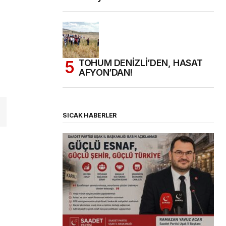
TOHUM DENİZLİ’DEN, HASAT
AFYON’DAN!
SICAK HABERLER
(başlıksız)
Alaattin Karahan tarafından
14/07/2026