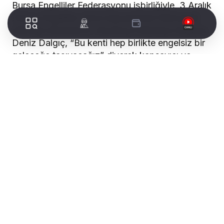
Bursa Engelliler Federasyonu işbirliğiyle, 3 Aralık
Dünya Engelliler Günü kapsamında farkındalık
etkinliği düzenlendi. Mudanya Belediye Başkanı
Deniz Dalgıç, “Bu kenti hep birlikte engelsiz bir
geleceğe taşıyacağız” diyerek kapsayıcı ve
erişilebilir bir yaşam için atılacak somut adımları
duyurdu.
WORLDTURK REKLAM ALANI
MUDAŞ Sosyal Tesisleri’nde gerçekleştirilen
etkinliğe, Mudanya Belediye Başkanı Deniz
Dalgıç, Belediye Başkan Yardımcısı Baran
Güneş, Belediye Meclis Üyeleri, engelli dernek