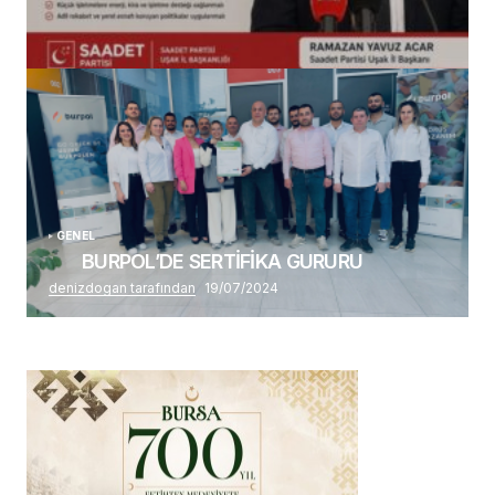
(başlıksız)
Alaattin Karahan tarafından
14/07/2026
GENEL
BURPOL’DE SERTİFİKA GURURU
denizdogan tarafından
19/07/2024