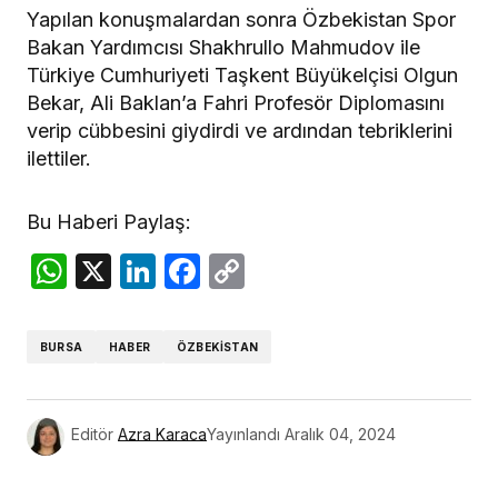
Yapılan konuşmalardan sonra Özbekistan Spor
Bakan Yardımcısı Shakhrullo Mahmudov ile
Türkiye Cumhuriyeti Taşkent Büyükelçisi Olgun
Bekar, Ali Baklan’a Fahri Profesör Diplomasını
verip cübbesini giydirdi ve ardından tebriklerini
ilettiler.
Bu Haberi Paylaş:
WhatsApp
X
LinkedIn
Facebook
Copy
Link
BURSA
HABER
ÖZBEKISTAN
Editör
Azra Karaca
Yayınlandı
Aralık 04, 2024