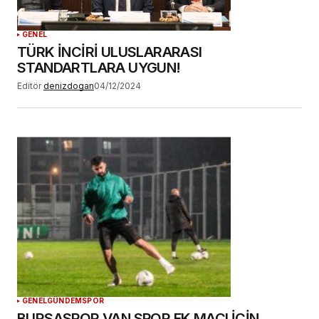
GENEL
TÜRK İNCİRİ ULUSLARARASI
STANDARTLARA UYGUN!
Editör
denizdogan
04/12/2024
GENEL
GÜNDEM
SPOR
BURSASPOR VAN SPOR FK MAÇI İÇİN