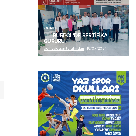
Alaattin Karahan tarafından
14/07/2026
GENEL
BURPOL’DE SERTİFİKA
GURURU
denizdogan tarafından
19/07/2024