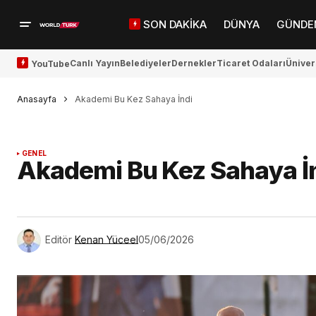
SON DAKİKA
DÜNYA
GÜNDE
Canlı Yayın
Belediyeler
Dernekler
Ticaret Odaları
Üniver
YouTube
Anasayfa
Akademi Bu Kez Sahaya İndi
GENEL
Akademi Bu Kez Sahaya İ
Editör
Kenan Yüceel
05/06/2026