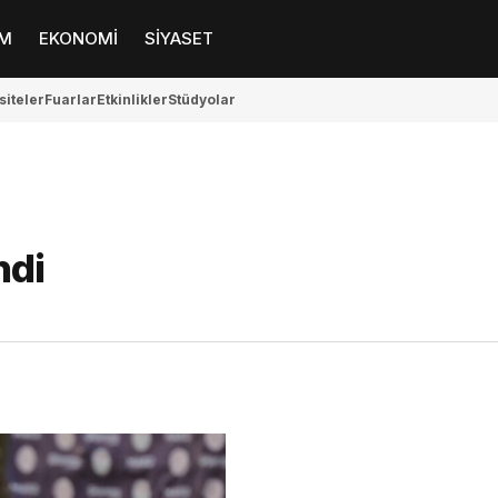
M
EKONOMİ
SİYASET
siteler
Fuarlar
Etkinlikler
Stüdyolar
ndi