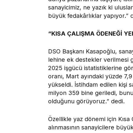
sanayicimiz, ne yazık ki ulusl
büyük fedakârlıklar yapıyor.” 
“KISA ÇALIŞMA ÖDENEĞİ YE
DSO Başkanı Kasapoğlu, sanayi
lehine ek destekler verilmesi g
2025 işgücü istatistiklerine gö
oranı, Mart ayındaki yüzde 7,
yükseldi. İstihdam edilen kişi s
milyon 359 bine geriledi, bunun
olduğunu görüyoruz.” dedi.
Özellikle yaz dönemi için Kıs
alınmasının sanayicilere büyü