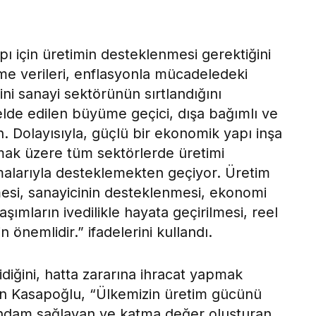
pı için üretimin desteklenmesi gerektiğini
e verileri, enflasyonla mücadeledeki
etini sanayi sektörünün sırtlandığını
lde edilen büyüme geçici, dışa bağımlı ve
n. Dolayısıyla, güçlü bir ekonomik yapı inşa
mak üzere tüm sektörlerde üretimi
şmalarıyla desteklemekten geçiyor. Üretim
lmesi, sanayicinin desteklenmesi, ekonomi
şımların ivedilikle hayata geçirilmesi, reel
 önemlidir.” ifadelerini kullandı.
ridiğini, hatta zararına ihracat yapmak
ren Kasapoğlu, “Ülkemizin üretim gücünü
tihdam sağlayan ve katma değer oluşturan