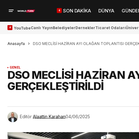
SON DAKİKA
DÜNYA
GÜNDE
Canlı Yayın
Belediyeler
Dernekler
Ticaret Odaları
Üniver
YouTube
Anasayfa
DSO MECLİSİ HAZİRAN AYI OLAĞAN TOPLANTISI GERÇEK
GENEL
DSO MECLİSİ HAZİRAN A
GERÇEKLEŞTİRİLDİ
Editör
Alaattin Karahan
04/06/2025