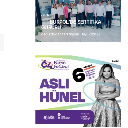
GENEL
BURPOL’DE SERTİFİKA
GURURU
denizdogan tarafından
19/07/2024