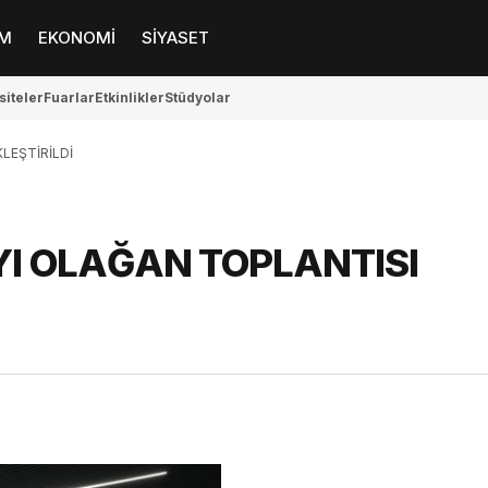
M
EKONOMİ
SİYASET
siteler
Fuarlar
Etkinlikler
Stüdyolar
LEŞTİRİLDİ
YI OLAĞAN TOPLANTISI