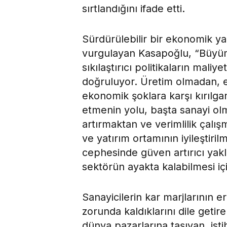
sırtlandığını ifade etti.
Sürdürülebilir bir ekonomik ya
vurgulayan Kasapoğlu, “Büyüm
sıkılaştırıcı politikaların maliy
doğruluyor. Üretim olmadan, e
ekonomik şoklara karşı kırılga
etmenin yolu, başta sanayi ol
artırmaktan ve verimlilik çalı
ve yatırım ortamının iyileştiri
cephesinde güven artırıcı yakla
sektörün ayakta kalabilmesi için
Sanayicilerin kar marjlarının e
zorunda kaldıklarını dile geti
dünya pazarlarına taşıyan, is