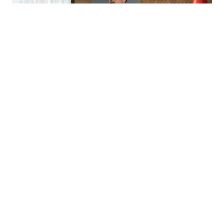
DSO Yönetim Kurulu Başkanı Selim Kasapoğlu,
yaptığı kapsamlı konuşmada sanayinin mevcut
durumuna ışık tuttu, sanayinin karşı karşıya
olduğu güncel sorunları ve çözüm önerilerini dile
getirdi. Kasapoğlu, 2025 yılı 1. Çeyrek Büyüme
verileri, Mayıs ayı ihracat rakamları, enflasyon,
daralan sanayi üretimi, istihdam ve işsizlik
rakamları ile yeni yatırım teşvik sisteminin olası
etkileri gibi birçok önemli konuya değindi.