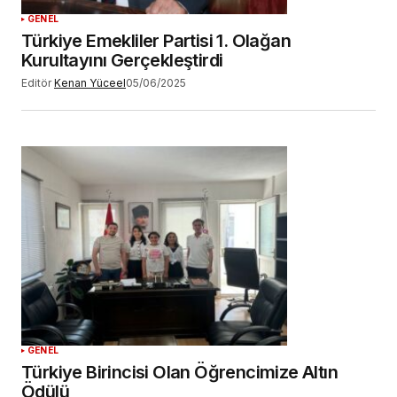
GENEL
Türkiye Emekliler Partisi 1. Olağan
Kurultayını Gerçekleştirdi
Editör
Kenan Yüceel
05/06/2025
GENEL
Türkiye Birincisi Olan Öğrencimize Altın
Ödülü