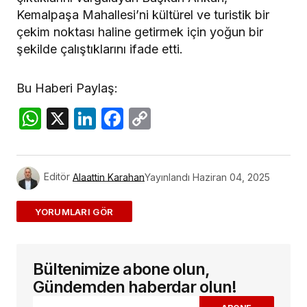
Kemalpaşa Mahallesi’ni kültürel ve turistik bir
çekim noktası haline getirmek için yoğun bir
şekilde çalıştıklarını ifade etti.
Bu Haberi Paylaş:
WhatsApp
X
LinkedIn
Facebook
Copy
Link
Editör
Alaattin Karahan
Yayınlandı
Haziran 04, 2025
ADD A COMMENT
Bültenimize abone olun,
E-posta adresiniz yayınlanmayacak.
Gerekli
alanlar
*
ile işaretlenmişlerdir
Gündemden haberdar olun!