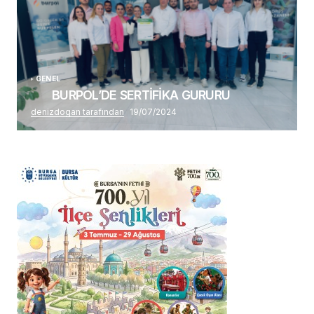
GENEL
BURPOL’DE SERTİFİKA GURURU
denizdogan tarafından
19/07/2024