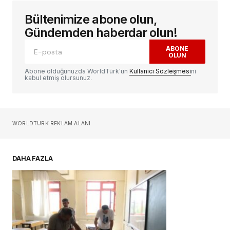
Bültenimize abone olun,
E-posta adresiniz yayınlanmayacak.
Gerekli
alanlar
*
ile işaretlenmişlerdir
Gündemden haberdar olun!
ABONE
OLUN
Yorum
*
Abone olduğunuzda WorldTürk'ün
Kullanıcı Sözleşmesi
ni
kabul etmiş olursunuz.
Sizin adınız
*
WORLDTURK REKLAM ALANI
E-postanız
*
DAHA FAZLA
Daha sonraki yorumlarımda kullanılması için
adım, e-posta adresim ve site adresim bu
tarayıcıya kaydedilsin.