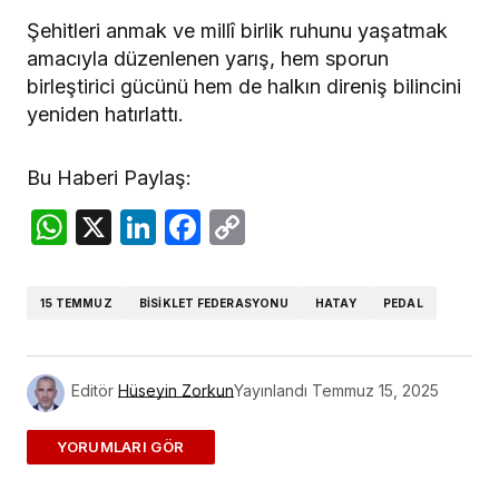
Şehitleri anmak ve millî birlik ruhunu yaşatmak
amacıyla düzenlenen yarış, hem sporun
birleştirici gücünü hem de halkın direniş bilincini
yeniden hatırlattı.
Bu Haberi Paylaş:
WhatsApp
X
LinkedIn
Facebook
Copy
Link
15 TEMMUZ
BISIKLET FEDERASYONU
HATAY
PEDAL
Editör
Hüseyin Zorkun
Yayınlandı
Temmuz 15, 2025
ADD A COMMENT