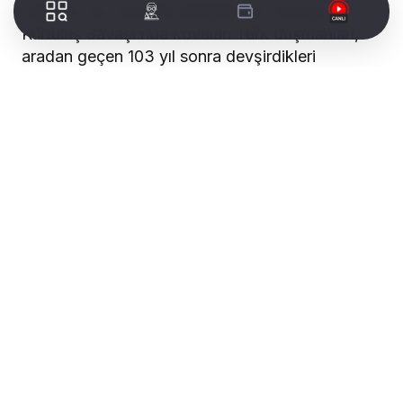
kalplere nur, karanlık emellere sur olmuştur.
Kurtuluş Savaşı’nda kovulan Türk düşmanları,
aradan geçen 103 yıl sonra devşirdikleri
Pensilvanya menşeili teröristlerle Türkiye’yi
teslim alıp tamamen tasfiye etmeye
çalışmışlardır. 15 Temmuz; tarihi bir hesaplaşma,
anlatılamaz bir ihanet ve hainliktir. Bir yanda
Türkiye ve Türk milleti; diğer yanda yedi düvel,
terör örgütleri ve onların destekçileri vardır. 15
Temmuz’da ihanet, inancı yenememiştir. 15
Temmuz’da kötülük, Hakk’ı alt edememiştir.
İzmir’in işgaline “Dur!” diyerek silahına sarılan
Hasan Tahsin ile Ankara’da Özel Kuvvetler
Komutanlığı’nda hainlere karşı tek başına duran
ve ardından şehit düşen Astsubay Ömer
Halisdemir, aynı kahramanlık destanının farklı
zamanlarda yaşayan kahramanlarıdır. Türkiye
Cumhuriyeti var olacaktır, teminatı büyük Türk