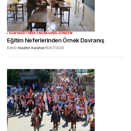
YORUM GÖNDER
DÜNYA
EĞİTİM
EKONOMİ
GENEL
GÜNDEM
Eğitim Neferlerinden Örnek Davranış
Editör
Alaattin Karahan
15/07/2025