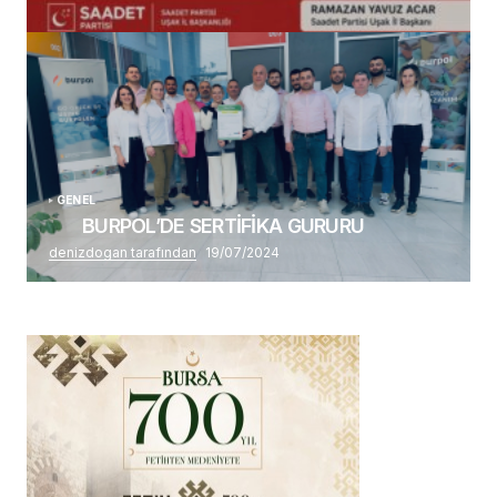
Alaattin Karahan tarafından
14/07/2026
GENEL
BURPOL’DE SERTİFİKA GURURU
denizdogan tarafından
19/07/2024