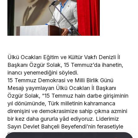
Ülkü Ocakları Eğitim ve Kültür Vakfı Denizli İl
Başkanı Özgür Solak, 15 Temmuz’da ihanetin,
inancı yenemediğini söyledi.
15 Temmuz Demokrasi ve Milli Birlik Günü
Mesajı yayımlayan Ülkü Ocakları İl Başkanı
Özgür Solak, “15 Temmuz hain darbe girişiminin
yıl dönümünde, Türk milletinin kahramanca
direnişini ve demokrasimize sahip çıkma azmini
bir kez daha gururla yâd ediyoruz. Liderimiz
Sayın Devlet Bahçeli Beyefendi’nin ferasetiyle
üç hilalimiz; o karanlık geceye ışık, kararan