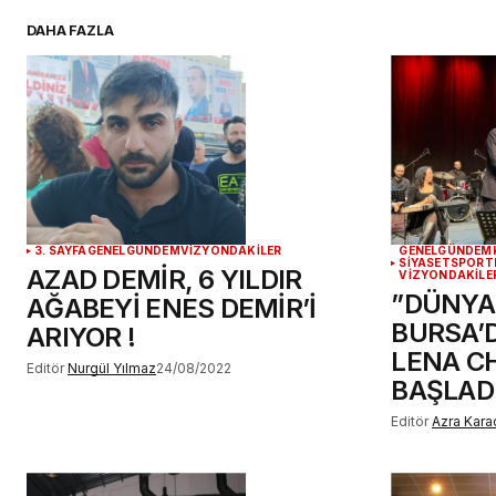
DAHA FAZLA
YORUM GÖNDER
3. SAYFA
GENEL
GÜNDEM
VİZYONDAKİLER
GENEL
GÜNDEM
SİYASET
SPOR
T
AZAD DEMİR, 6 YILDIR
VİZYONDAKİLE
”DÜNYA
AĞABEYİ ENES DEMİR’İ
BURSA’
ARIYOR !
LENA C
Editör
Nurgül Yılmaz
24/08/2022
BAŞLAD
Editör
Azra Kara