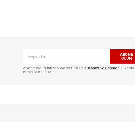
ak.
Gerekli alanlar
*
ile işaretlenmişlerdir
ABONE
OLUN
Abone olduğunuzda WorldTürk'ün
Kullanıcı Sözleşmesi
ni kabul
etmiş olursunuz.
E-postanız
*
ılması
te
.