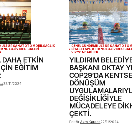
KÜLTÜR SANAT
OTOMOBİL
SAĞLIK
GENEL
GÜNDEM
KÜLTÜR SANAT
OTOM
EKNOLOJİ
VIDEO GALERİ
SİYASET
SPOR
TEKNOLOJİ
VIDEO GAL
R
VİZYONDAKİLER
 DAHA ETKİN
YILDIRIM BELEDİY
ÇİN EĞİTİM
BAŞKANI OKTAY Y
R
COP29’DA KENTSE
DÖNÜŞÜM
ca
22/11/2024
UYGULAMALARIYL
DEĞİŞİKLİĞİYLE
MÜCADELEYE DİK
ÇEKTİ.
Editör
Azra Karaca
22/11/2024