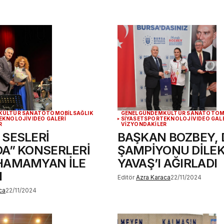
KÜLTÜR SANAT
OTOMOBİL
SAĞLIK
GENEL
GÜNDEM
KÜLTÜR SANAT
OTOM
EKNOLOJİ
VIDEO GALERİ
SİYASET
SPOR
TEKNOLOJİ
VIDEO GAL
R
VİZYONDAKİLER
 SESLERİ
BAŞKAN BOZBEY,
DA” KONSERLERİ
ŞAMPİYONU DİLE
HAMAMYAN İLE
YAVAŞ’I AĞIRLADI
I
Editör
Azra Karaca
22/11/2024
ca
22/11/2024