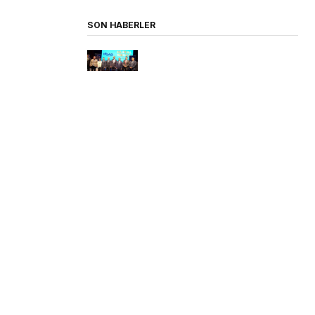
SON HABERLER
TİGAD 13. Dijital Medya
Çalıştayı Iğdır’da
Sarıgöl İlçe Milli Eğitim Müdürü
Yıldıray Demirtaş’tan Okul
Ziyaretleri