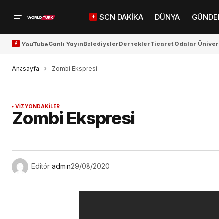
SON DAKİKA
DÜNYA
GÜNDE
Canlı Yayın
Belediyeler
Dernekler
Ticaret Odaları
Üniver
YouTube
Anasayfa
Zombi Ekspresi
VİZYONDAKİLER
Zombi Ekspresi
Editör
admin
29/08/2020