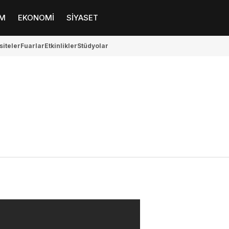
M
EKONOMİ
SİYASET
siteler
Fuarlar
Etkinlikler
Stüdyolar