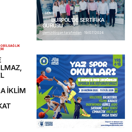
GENEL
BURPOL’DE SERTİFİKA
GURURU
denizdogan tarafından
19/07/2024
OBİL
SAĞLIK
ERİ
E
ILMAZ,
L
A İKLİM
KAT