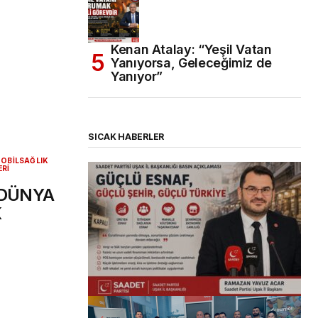
Kenan Atalay: “Yeşil Vatan
Yanıyorsa, Geleceğimiz de
Yanıyor”
SICAK HABERLER
OBİL
SAĞLIK
ERİ
 DÜNYA
K
(başlıksız)
Alaattin Karahan tarafından
14/07/2026