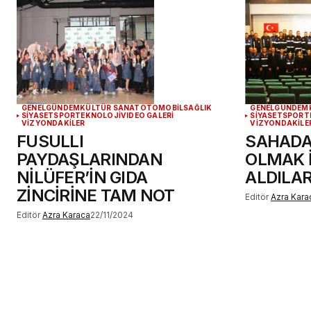
GENEL
GÜNDEM
KÜLTÜR SANAT
OTOMOBİL
SAĞLIK
GENEL
GÜNDEM
SİYASET
SPOR
TEKNOLOJİ
VIDEO GALERİ
SİYASET
SPOR
T
VİZYONDAKİLER
VİZYONDAKİLE
FUSULLI
SAHADA
PAYDAŞLARINDAN
OLMAK İ
NİLÜFER’İN GIDA
ALDILA
ZİNCİRİNE TAM NOT
Editör
Azra Kara
Editör
Azra Karaca
22/11/2024