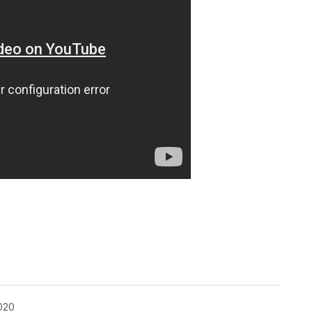
ok
020