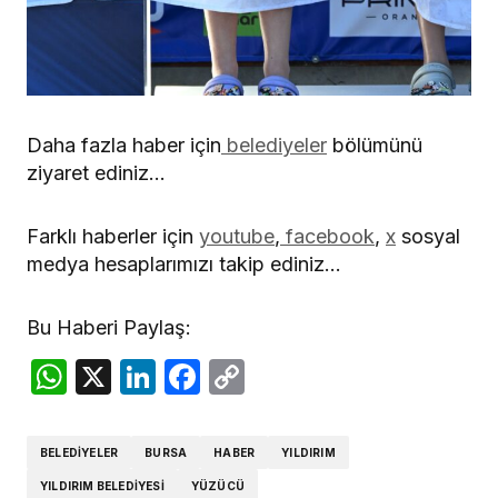
Daha fazla haber için
belediyeler
bölümünü
ziyaret ediniz…
Farklı haberler için
youtube
,
facebook
,
x
sosyal
medya hesaplarımızı takip ediniz…
Bu Haberi Paylaş:
WhatsApp
X
LinkedIn
Facebook
Copy
Link
BELEDIYELER
BURSA
HABER
YILDIRIM
YILDIRIM BELEDIYESI
YÜZÜCÜ