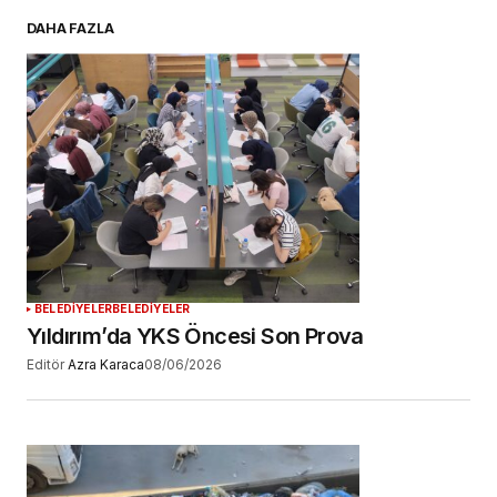
E-postanız
*
DAHA FAZLA
Daha sonraki yorumlarımda kullanılması için
adım, e-posta adresim ve site adresim bu
tarayıcıya kaydedilsin.
YORUM GÖNDER
BELEDİYELER
BELEDİYELER
Yıldırım’da YKS Öncesi Son Prova
Editör
Azra Karaca
08/06/2026