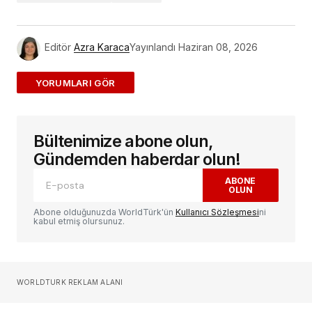
Editör
Azra Karaca
Yayınlandı
Haziran 08, 2026
ADD A COMMENT
Bültenimize abone olun,
E-posta adresiniz yayınlanmayacak.
Gerekli
alanlar
*
ile işaretlenmişlerdir
Gündemden haberdar olun!
ABONE
OLUN
Yorum
*
Abone olduğunuzda WorldTürk'ün
Kullanıcı Sözleşmesi
ni
kabul etmiş olursunuz.
Sizin adınız
*
WORLDTURK REKLAM ALANI