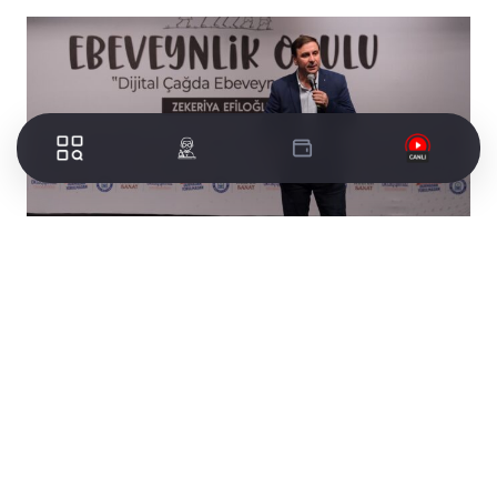
Barış Manço Kültür Merkezi’nde gerçekleştirilen
programa vatandaşlar yoğun ilgi gösterirken,
etkinlikte aile içi iletişimden çocuk gelişimine,
ebeveyn tutumlarından sağlıklı aile ilişkilerine
kadar birçok önemli konu ele alındı. Katılımcılarla
deneyimlerini paylaşan Zekeriya Efiloğlu,
çocukların sağlıklı bireyler olarak yetişmesinde