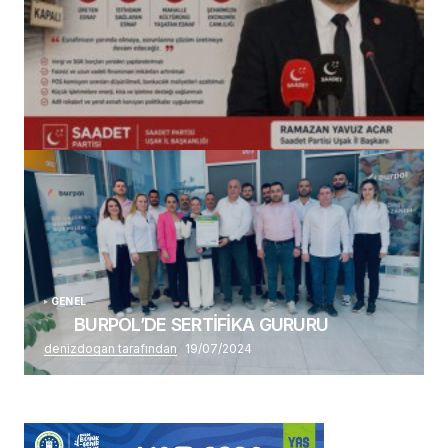
(başlıksız)
Alaattin Karahan tarafından
14/07/2026
GENEL
BURPOL’DE SERTİFİKA GURURU
denizdogan tarafından
19/07/2024