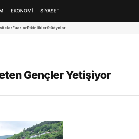
M
EKONOMİ
SİYASET
siteler
Fuarlar
Etkinlikler
Stüdyolar
eten Gençler Yetişiyor