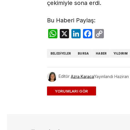
çekimiyle sona erdi.
Bu Haberi Paylaş:
WhatsApp
X
LinkedIn
Facebo
Copy
Link
BELEDIYELER
BURSA
HABER
YILDIRIM
Editör
Azra Karaca
Yayınlandı
Haziran
ADD A COMMENT
E-posta adresiniz yayınlanmayac