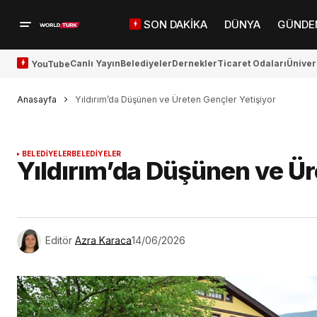
SON DAKİKA
DÜNYA
GÜNDE
Canlı Yayın
Belediyeler
Dernekler
Ticaret Odaları
Üniver
YouTube
Anasayfa
Yıldırım’da Düşünen ve Üreten Gençler Yetişiyor
BELEDİYELER
BELEDİYELER
Yıldırım’da Düşünen ve Ür
Editör
Azra Karaca
14/06/2026