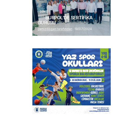
GENEL
BURPOL’DE SERTİFİKA
GURURU
denizdogan tarafından
19/07/2024