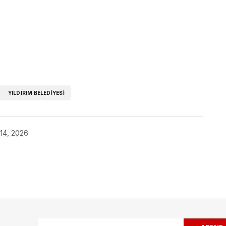
ok
YILDIRIM BELEDIYESI
 14, 2026
ak.
Gerekli alanlar
*
ile işaretlenmişlerdir