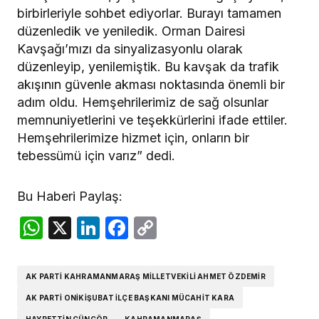
birbirleriyle sohbet ediyorlar. Burayı tamamen
düzenledik ve yeniledik. Orman Dairesi
Kavşağı’mızı da sinyalizasyonlu olarak
düzenleyip, yenilemiştik. Bu kavşak da trafik
akışının güvenle akması noktasında önemli bir
adım oldu. Hemşehrilerimiz de sağ olsunlar
memnuniyetlerini ve teşekkürlerini ifade ettiler.
Hemşehrilerimize hizmet için, onların bir
tebessümü için varız” dedi.
Bu Haberi Paylaş:
WhatsApp
X
LinkedIn
Facebook
Copy
Link
AK PARTI KAHRAMANMARAŞ MILLETVEKILI AHMET ÖZDEMIR
AK PARTI ONIKIŞUBAT İLÇE BAŞKANI MÜCAHIT KARA
HAYRETTIN GÜNGÖR
KAHRAMANMARAŞ