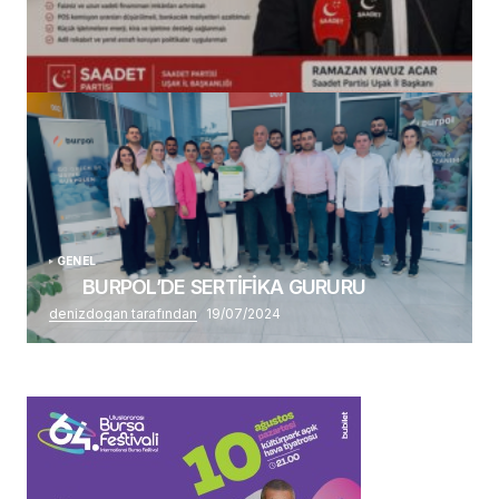
(başlıksız)
Alaattin Karahan tarafından
14/07/2026
GENEL
BURPOL’DE SERTİFİKA GURURU
denizdogan tarafından
19/07/2024