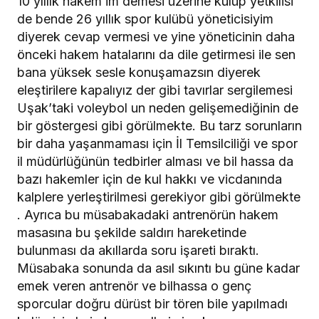
10 yıllık hakem im demesi üzerine kulüp yetkilisi
de bende 26 yıllık spor kulübü yöneticisiyim
diyerek cevap vermesi ve yine yöneticinin daha
önceki hakem hatalarını da dile getirmesi ile sen
bana yüksek sesle konuşamazsın diyerek
eleştirilere kapalıyız der gibi tavırlar sergilemesi
Uşak’taki voleybol un neden gelişemediğinin de
bir göstergesi gibi görülmekte. Bu tarz sorunların
bir daha yaşanmaması için İl Temsilciliği ve spor
il müdürlüğünün tedbirler alması ve bil hassa da
bazı hakemler için de kul hakkı ve vicdanında
kalplere yerleştirilmesi gerekiyor gibi görülmekte
. Ayrıca bu müsabakadaki antrenörün hakem
masasına bu şekilde saldırı hareketinde
bulunması da akıllarda soru işareti bıraktı.
Müsabaka sonunda da asıl sıkıntı bu güne kadar
emek veren antrenör ve bilhassa o genç
sporcular doğru dürüst bir tören bile yapılmadı