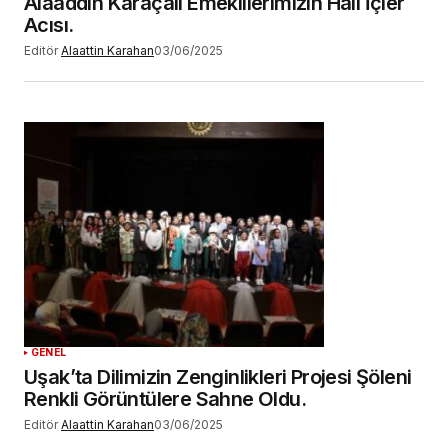
Alaaddin Karaçalı Emeklilerimizin Hali İçler
Acısı.
Editör
Alaattin Karahan
03/06/2025
GENEL
Uşak’ta Dilimizin Zenginlikleri Projesi Şöleni
Renkli Görüntülere Sahne Oldu.
Editör
Alaattin Karahan
03/06/2025