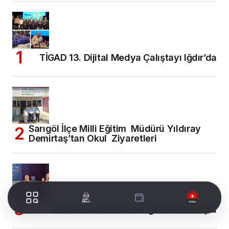
TİGAD 13. Dijital Medya Çalıştayı Iğdır’da
Sarıgöl İlçe Milli Eğitim Müdürü Yıldıray
Demirtaş’tan Okul Ziyaretleri
Adalet Bakanı Gürlek Iğdır’da Konuştu