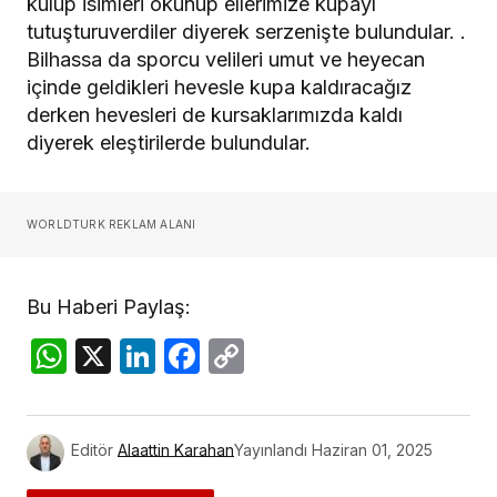
kulüp isimleri okunup ellerimize kupayı
tutuşturuverdiler diyerek serzenişte bulundular. .
Bilhassa da sporcu velileri umut ve heyecan
içinde geldikleri hevesle kupa kaldıracağız
derken hevesleri de kursaklarımızda kaldı
diyerek eleştirilerde bulundular.
WORLDTURK REKLAM ALANI
Bu Haberi Paylaş:
WhatsApp
X
LinkedIn
Facebook
Copy
Link
Editör
Alaattin Karahan
Yayınlandı
Haziran 01, 2025