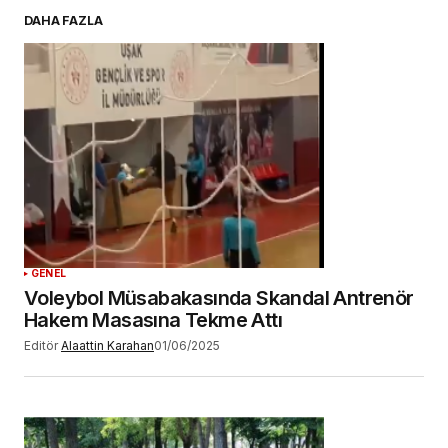
E-postanız
*
DAHA FAZLA
Daha sonraki yorumlarımda kullanılması için
adım, e-posta adresim ve site adresim bu
tarayıcıya kaydedilsin.
YORUM GÖNDER
GENEL
Voleybol Müsabakasında Skandal Antrenör
Hakem Masasına Tekme Attı
Editör
Alaattin Karahan
01/06/2025