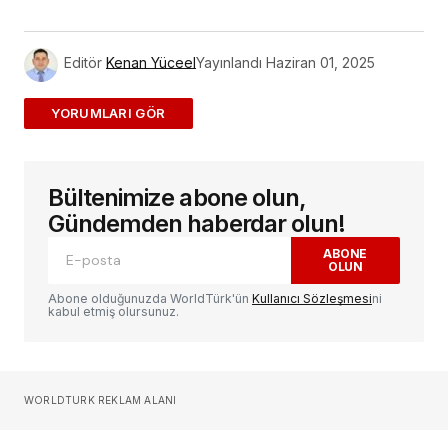
Editör
Kenan Yüceel
Yayınlandı
Haziran 01, 2025
ADD A COMMENT
Bültenimize abone olun,
E-posta adresiniz yayınlanmayacak.
Gerekli
alanlar
*
ile işaretlenmişlerdir
Gündemden haberdar olun!
ABONE
OLUN
Yorum
*
Abone olduğunuzda WorldTürk'ün
Kullanıcı Sözleşmesi
ni
kabul etmiş olursunuz.
Sizin adınız
*
WORLDTURK REKLAM ALANI