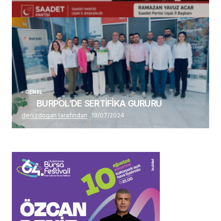
(başlıksız)
Alaattin Karahan tarafından
14/07/2026
GENEL
BURPOL’DE SERTİFİKA GURURU
denizdogan tarafından
19/07/2024