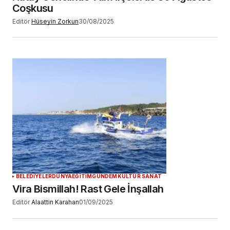
Coşkusu
Editör
Hüseyin Zorkun
30/08/2025
BELEDİYELER
DÜNYA
EĞİTİM
GÜNDEM
KÜLTÜR SANAT
Vira Bismillah! Rast Gele İnşallah
Editör
Alaattin Karahan
01/09/2025