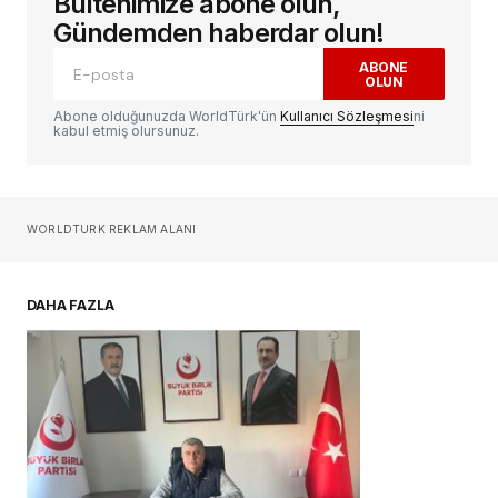
Bültenimize abone olun,
E-posta adresiniz yayınlanmayacak.
Gerekli
alanlar
*
ile işaretlenmişlerdir
Gündemden haberdar olun!
ABONE
OLUN
Yorum
*
Abone olduğunuzda WorldTürk'ün
Kullanıcı Sözleşmesi
ni
kabul etmiş olursunuz.
Sizin adınız
*
WORLDTURK REKLAM ALANI
E-postanız
*
DAHA FAZLA
Daha sonraki yorumlarımda kullanılması için
adım, e-posta adresim ve site adresim bu
tarayıcıya kaydedilsin.