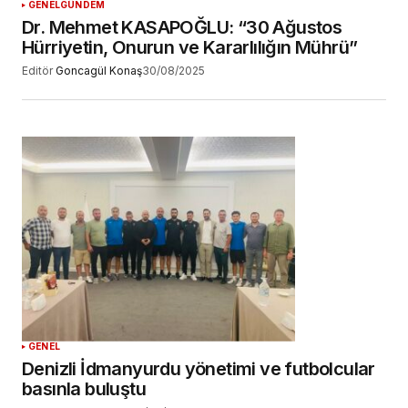
GENEL
GÜNDEM
Dr. Mehmet KASAPOĞLU: “30 Ağustos
Hürriyetin, Onurun ve Kararlılığın Mührü”
Editör
Goncagül Konaş
30/08/2025
GENEL
Denizli İdmanyurdu yönetimi ve futbolcular
basınla buluştu