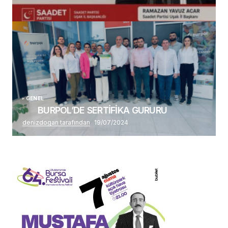
(başlıksız)
Alaattin Karahan tarafından
14/07/2026
GENEL
BURPOL’DE SERTİFİKA GURURU
denizdogan tarafından
19/07/2024