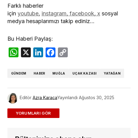
Farklı haberler
için
youtube
,
instagram
,
facebook
,
x
sosyal
medya hesaplarımızı takip ediniz…
Bu Haberi Paylaş:
WhatsApp
X
LinkedIn
Facebook
Copy
Link
GÜNDEM
HABER
MUĞLA
UÇAK KAZASI
YATAĞAN
Editör
Azra Karaca
Yayınlandı
Ağustos 30, 2025
ADD A COMMENT