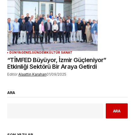
DÜNYA
GENEL
GÜNDEM
KÜLTÜR SANAT
“TİMFED Büyüyor, İzmir Güçleniyor”
Etkinliği Sektörü Bir Araya Getirdi
Editör
Alaattin Karahan
01/09/2025
ARA
ARA
SON YAZILAR