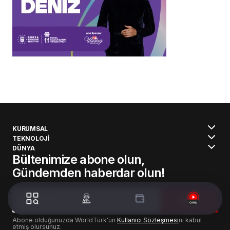
KURUMSAL
TEKNOLOJİ
DÜNYA
Bültenimize abone olun,
Gündemden haberdar olun!
ABONE
OLUN
Abone olduğunuzda WorldTürk'ün
Kullanıcı Sözleşmesi
ni kabul
etmiş olursunuz.