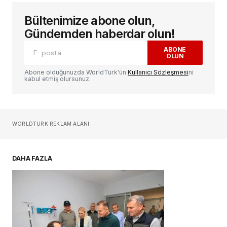
Bültenimize abone olun,
E-posta adresiniz yayınlanmayacak.
Gerekli
alanlar
*
ile işaretlenmişlerdir
Gündemden haberdar olun!
ABONE
OLUN
Yorum
*
Abone olduğunuzda WorldTürk'ün
Kullanıcı Sözleşmesi
ni
kabul etmiş olursunuz.
Sizin adınız
*
WORLDTURK REKLAM ALANI
E-postanız
*
DAHA FAZLA
Daha sonraki yorumlarımda kullanılması için
adım, e-posta adresim ve site adresim bu
tarayıcıya kaydedilsin.
YORUM GÖNDER